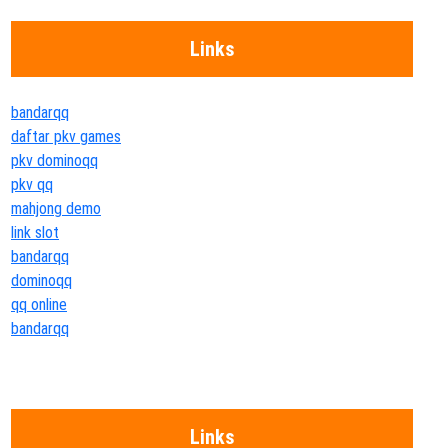
Links
bandarqq
daftar pkv games
pkv dominoqq
pkv qq
mahjong demo
link slot
bandarqq
dominoqq
qq online
bandarqq
Links