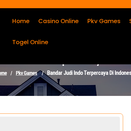
Home
Casino Online
Pkv Games
Togel Online
di indo terpercaya di
Bandar Judi Indo Terpercaya Di Indones
ome
/
Pkv Games
/