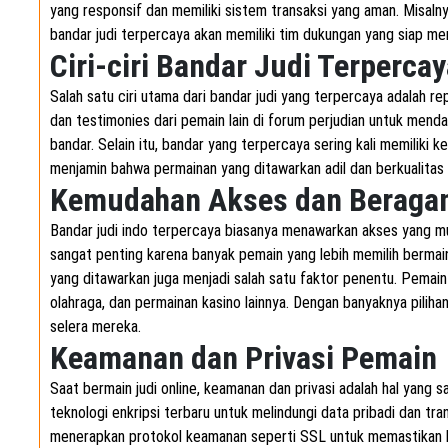
yang responsif dan memiliki sistem transaksi yang aman. Misal
bandar judi terpercaya akan memiliki tim dukungan yang siap m
Ciri-ciri Bandar Judi Terperca
Salah satu ciri utama dari bandar judi yang terpercaya adalah r
dan testimonies dari pemain lain di forum perjudian untuk mend
bandar. Selain itu, bandar yang terpercaya sering kali memilik
menjamin bahwa permainan yang ditawarkan adil dan berkualitas 
Kemudahan Akses dan Beraga
Bandar judi indo terpercaya biasanya menawarkan akses yang mud
sangat penting karena banyak pemain yang lebih memilih bermai
yang ditawarkan juga menjadi salah satu faktor penentu. Pemain
olahraga, dan permainan kasino lainnya. Dengan banyaknya pili
selera mereka.
Keamanan dan Privasi Pemain
Saat bermain judi online, keamanan dan privasi adalah hal yang
teknologi enkripsi terbaru untuk melindungi data pribadi dan tr
menerapkan protokol keamanan seperti SSL untuk memastikan b