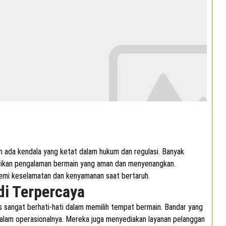
Search
n ada kendala yang ketat dalam hukum dan regulasi. Banyak
rikan pengalaman bermain yang aman dan menyenangkan.
demi keselamatan dan kenyamanan saat bertaruh.
di Terpercaya
s sangat berhati-hati dalam memilih tempat bermain. Bandar yang
 dalam operasionalnya. Mereka juga menyediakan layanan pelanggan