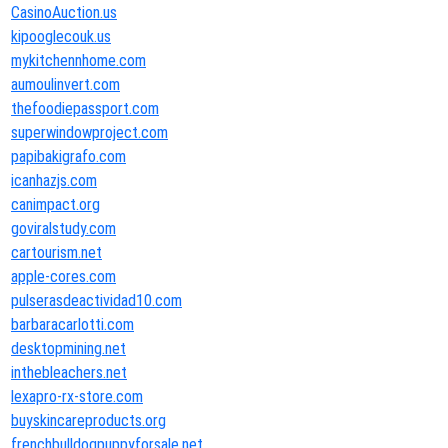
CasinoAuction.us
kipooglecouk.us
mykitchennhome.com
aumoulinvert.com
thefoodiepassport.com
superwindowproject.com
papibakigrafo.com
icanhazjs.com
canimpact.org
goviralstudy.com
cartourism.net
apple-cores.com
pulserasdeactividad10.com
barbaracarlotti.com
desktopmining.net
inthebleachers.net
lexapro-rx-store.com
buyskincareproducts.org
frenchbulldogpuppyforsale.net