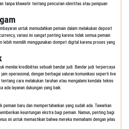
n tanpa khawatir tentang pencurian identitas atau penipuan
agam
pembayaran untuk memudahkan pemain dalam melakukan deposit
currency, variasi ini sangat penting karena tidak semua pemain
in lebih memilih menggunakan dompet digital karena proses yang
k
k menilai kredibilitas sebuah bandar judi. Bandar judi terpercaya
jam operasional, dengan berbagai saluran komunikasi seperti live
ng tentang cara melakukan taruhan atau mengalami kendala teknis
ka ada layanan dukungan yang baik.
ik pemain baru dan mempertahankan yang sudah ada. Tawarkan
 memberikan keuntungan ekstra bagi pemain. Namun, penting bagi
onus ini untuk memastikan bahwa mereka memahami dengan jelas