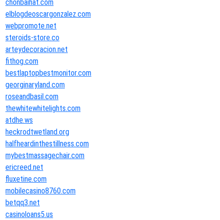
chonbaihat.com
elblogdeoscargonzalez.com
webpromote.net
steroids-store.co
arteydecoracion.net
fithog.com
bestlaptopbestmonitor.com
georginaryland.com
roseandbasil.com
thewhitewhitelights.com
atdhe.ws
heckrodtwetland.org
halfheardinthestillness.com
mybestmassagechair.com
ericreed.net
fluxetine.com
mobilecasino8760.com
betqq3.net
casinoloans5.us