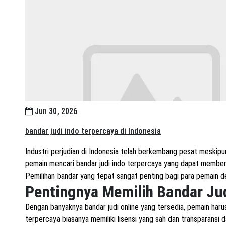
Jun 30, 2026
bandar judi indo terpercaya di Indonesia
Industri perjudian di Indonesia telah berkembang pesat meskipu
pemain mencari bandar judi indo terpercaya yang dapat membe
Pemilihan bandar yang tepat sangat penting bagi para pemain 
Pentingnya Memilih Bandar Ju
Dengan banyaknya bandar judi online yang tersedia, pemain haru
terpercaya biasanya memiliki lisensi yang sah dan transparansi