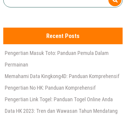
Recent Posts
Pengertian Masuk Toto: Panduan Pemula Dalam
Permainan
Memahami Data Kingkong4D: Panduan Komprehensif
Pengertian No HK: Panduan Komprehensif
Pengertian Link Togel: Panduan Togel Online Anda
Data HK 2023: Tren dan Wawasan Tahun Mendatang