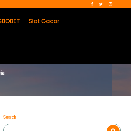
SBOBET
Slot Gacor
 Indonesia
ia
Search