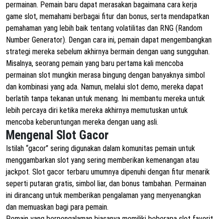
permainan. Pemain baru dapat merasakan bagaimana cara kerja
game slot, memahami berbagai fitur dan bonus, serta mendapatkan
pemahaman yang lebih baik tentang volatilitas dan RNG (Random
Number Generator). Dengan cara ini, pemain dapat mengembangkan
strategi mereka sebelum akhirnya bermain dengan uang sungguhan.
Misalnya, seorang pemain yang baru pertama kali mencoba
permainan slot mungkin merasa bingung dengan banyaknya simbol
dan kombinasi yang ada. Namun, melalui slot demo, mereka dapat
berlatih tanpa tekanan untuk menang. Ini membantu mereka untuk
lebih percaya diri ketika mereka akhirnya memutuskan untuk
mencoba keberuntungan mereka dengan uang asli.
Mengenal Slot Gacor
Istilah “gacor” sering digunakan dalam komunitas pemain untuk
menggambarkan slot yang sering memberikan kemenangan atau
jackpot. Slot gacor terbaru umumnya dipenuhi dengan fitur menarik
seperti putaran gratis, simbol liar, dan bonus tambahan. Permainan
ini dirancang untuk memberikan pengalaman yang menyenangkan
dan memuaskan bagi para pemain.
Pemain yang berpengalaman biasanya memiliki beberapa slot favorit