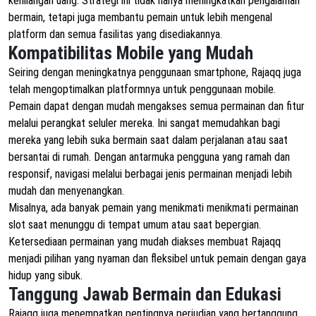
kehilangan uang. Strategi ini tidak hanya meningkatkan pengalaman
bermain, tetapi juga membantu pemain untuk lebih mengenal
platform dan semua fasilitas yang disediakannya.
Kompatibilitas Mobile yang Mudah
Seiring dengan meningkatnya penggunaan smartphone, Rajaqq juga
telah mengoptimalkan platformnya untuk penggunaan mobile.
Pemain dapat dengan mudah mengakses semua permainan dan fitur
melalui perangkat seluler mereka. Ini sangat memudahkan bagi
mereka yang lebih suka bermain saat dalam perjalanan atau saat
bersantai di rumah. Dengan antarmuka pengguna yang ramah dan
responsif, navigasi melalui berbagai jenis permainan menjadi lebih
mudah dan menyenangkan.
Misalnya, ada banyak pemain yang menikmati menikmati permainan
slot saat menunggu di tempat umum atau saat bepergian.
Ketersediaan permainan yang mudah diakses membuat Rajaqq
menjadi pilihan yang nyaman dan fleksibel untuk pemain dengan gaya
hidup yang sibuk.
Tanggung Jawab Bermain dan Edukasi
Rajaqq juga menempatkan pentingnya perjudian yang bertanggung