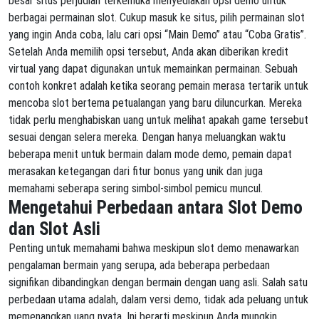
besar situs perjudian terkemuka menyediakan opsi demo untuk
berbagai permainan slot. Cukup masuk ke situs, pilih permainan slot
yang ingin Anda coba, lalu cari opsi “Main Demo” atau “Coba Gratis”.
Setelah Anda memilih opsi tersebut, Anda akan diberikan kredit
virtual yang dapat digunakan untuk memainkan permainan. Sebuah
contoh konkret adalah ketika seorang pemain merasa tertarik untuk
mencoba slot bertema petualangan yang baru diluncurkan. Mereka
tidak perlu menghabiskan uang untuk melihat apakah game tersebut
sesuai dengan selera mereka. Dengan hanya meluangkan waktu
beberapa menit untuk bermain dalam mode demo, pemain dapat
merasakan ketegangan dari fitur bonus yang unik dan juga
memahami seberapa sering simbol-simbol pemicu muncul.
Mengetahui Perbedaan antara Slot Demo
dan Slot Asli
Penting untuk memahami bahwa meskipun slot demo menawarkan
pengalaman bermain yang serupa, ada beberapa perbedaan
signifikan dibandingkan dengan bermain dengan uang asli. Salah satu
perbedaan utama adalah, dalam versi demo, tidak ada peluang untuk
memenangkan uang nyata. Ini berarti meskipun Anda mungkin