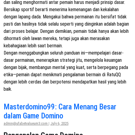
dan saling menghormati antar pemain harus menjadi prinsip dasar.
Bersikap sportif berarti menerima kemenangan dan kekalahan
dengan lapang dada. Mengakui bahwa permainan itu bersifat tidak
pasti dan hasilnya tidak selalu seperti yang diinginkan adalah bagian
dari proses belajar. Dengan demikian, pemain tidak hanya akan lebih
dihormati oleh lawan mereka, tetapi juga akan merasakan
kebahagiaan lebih saat bermain.
Dengan menggabungkan seluruh panduan ini—mempelajari dasar-
dasar permainan, menerapkan strategi jitu, mengelola keuangan
dengan bijak, membangun mental yang kuat, serta berpegang pada
etika—pemain dapat menikmati pengalaman bermain di RatuQQ
dengan lebih cerdas dan berpotensi mendapatkan hasil yang lebih
baik.
Masterdomino99: Cara Menang Besar
dalam Game Domino
admin@ufabetvalueum3.com
|
July 6, 2025