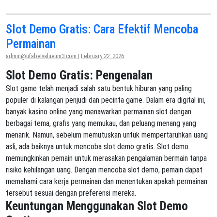
Slot Demo Gratis: Cara Efektif Mencoba
Permainan
admin@ufabetvalueum3.com
|
February 22, 2026
Slot Demo Gratis: Pengenalan
Slot game telah menjadi salah satu bentuk hiburan yang paling
populer di kalangan penjudi dan pecinta game. Dalam era digital ini,
banyak kasino online yang menawarkan permainan slot dengan
berbagai tema, grafis yang memukau, dan peluang menang yang
menarik. Namun, sebelum memutuskan untuk mempertaruhkan uang
asli, ada baiknya untuk mencoba slot demo gratis. Slot demo
memungkinkan pemain untuk merasakan pengalaman bermain tanpa
risiko kehilangan uang. Dengan mencoba slot demo, pemain dapat
memahami cara kerja permainan dan menentukan apakah permainan
tersebut sesuai dengan preferensi mereka.
Keuntungan Menggunakan Slot Demo