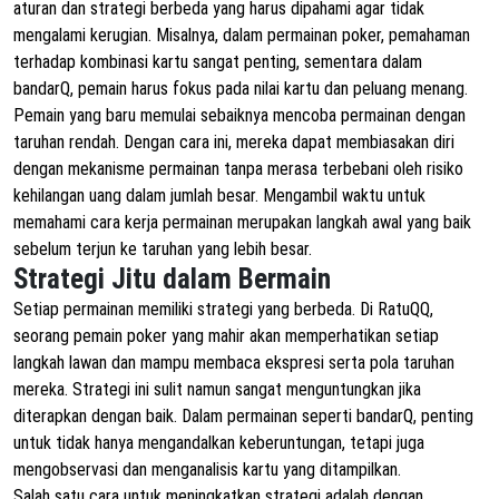
aturan dan strategi berbeda yang harus dipahami agar tidak
mengalami kerugian. Misalnya, dalam permainan poker, pemahaman
terhadap kombinasi kartu sangat penting, sementara dalam
bandarQ, pemain harus fokus pada nilai kartu dan peluang menang.
Pemain yang baru memulai sebaiknya mencoba permainan dengan
taruhan rendah. Dengan cara ini, mereka dapat membiasakan diri
dengan mekanisme permainan tanpa merasa terbebani oleh risiko
kehilangan uang dalam jumlah besar. Mengambil waktu untuk
memahami cara kerja permainan merupakan langkah awal yang baik
sebelum terjun ke taruhan yang lebih besar.
Strategi Jitu dalam Bermain
Setiap permainan memiliki strategi yang berbeda. Di RatuQQ,
seorang pemain poker yang mahir akan memperhatikan setiap
langkah lawan dan mampu membaca ekspresi serta pola taruhan
mereka. Strategi ini sulit namun sangat menguntungkan jika
diterapkan dengan baik. Dalam permainan seperti bandarQ, penting
untuk tidak hanya mengandalkan keberuntungan, tetapi juga
mengobservasi dan menganalisis kartu yang ditampilkan.
Salah satu cara untuk meningkatkan strategi adalah dengan