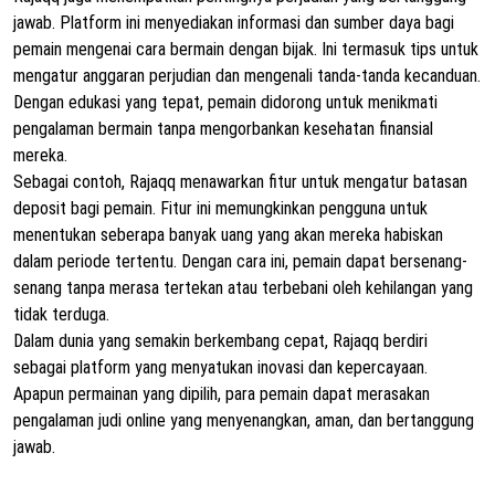
jawab. Platform ini menyediakan informasi dan sumber daya bagi
pemain mengenai cara bermain dengan bijak. Ini termasuk tips untuk
mengatur anggaran perjudian dan mengenali tanda-tanda kecanduan.
Dengan edukasi yang tepat, pemain didorong untuk menikmati
pengalaman bermain tanpa mengorbankan kesehatan finansial
mereka.
Sebagai contoh, Rajaqq menawarkan fitur untuk mengatur batasan
deposit bagi pemain. Fitur ini memungkinkan pengguna untuk
menentukan seberapa banyak uang yang akan mereka habiskan
dalam periode tertentu. Dengan cara ini, pemain dapat bersenang-
senang tanpa merasa tertekan atau terbebani oleh kehilangan yang
tidak terduga.
Dalam dunia yang semakin berkembang cepat, Rajaqq berdiri
sebagai platform yang menyatukan inovasi dan kepercayaan.
Apapun permainan yang dipilih, para pemain dapat merasakan
pengalaman judi online yang menyenangkan, aman, dan bertanggung
jawab.