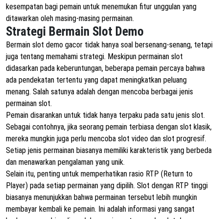
kesempatan bagi pemain untuk menemukan fitur unggulan yang
ditawarkan oleh masing-masing permainan.
Strategi Bermain Slot Demo
Bermain slot demo gacor tidak hanya soal bersenang-senang, tetapi
juga tentang memahami strategi. Meskipun permainan slot
didasarkan pada keberuntungan, beberapa pemain percaya bahwa
ada pendekatan tertentu yang dapat meningkatkan peluang
menang. Salah satunya adalah dengan mencoba berbagai jenis
permainan slot.
Pemain disarankan untuk tidak hanya terpaku pada satu jenis slot.
Sebagai contohnya, jika seorang pemain terbiasa dengan slot klasik,
mereka mungkin juga perlu mencoba slot video dan slot progresif.
Setiap jenis permainan biasanya memiliki karakteristik yang berbeda
dan menawarkan pengalaman yang unik.
Selain itu, penting untuk memperhatikan rasio RTP (Return to
Player) pada setiap permainan yang dipilih. Slot dengan RTP tinggi
biasanya menunjukkan bahwa permainan tersebut lebih mungkin
membayar kembali ke pemain. Ini adalah informasi yang sangat