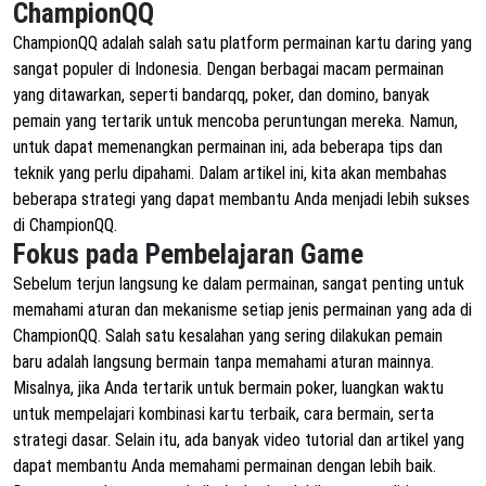
ChampionQQ
ChampionQQ adalah salah satu platform permainan kartu daring yang
sangat populer di Indonesia. Dengan berbagai macam permainan
yang ditawarkan, seperti bandarqq, poker, dan domino, banyak
pemain yang tertarik untuk mencoba peruntungan mereka. Namun,
untuk dapat memenangkan permainan ini, ada beberapa tips dan
teknik yang perlu dipahami. Dalam artikel ini, kita akan membahas
beberapa strategi yang dapat membantu Anda menjadi lebih sukses
di ChampionQQ.
Fokus pada Pembelajaran Game
Sebelum terjun langsung ke dalam permainan, sangat penting untuk
memahami aturan dan mekanisme setiap jenis permainan yang ada di
ChampionQQ. Salah satu kesalahan yang sering dilakukan pemain
baru adalah langsung bermain tanpa memahami aturan mainnya.
Misalnya, jika Anda tertarik untuk bermain poker, luangkan waktu
untuk mempelajari kombinasi kartu terbaik, cara bermain, serta
strategi dasar. Selain itu, ada banyak video tutorial dan artikel yang
dapat membantu Anda memahami permainan dengan lebih baik.