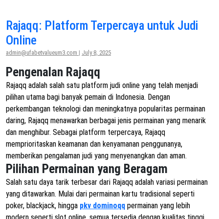
Rajaqq: Platform Terpercaya untuk Judi
Online
admin@ufabetvalueum3.com
|
July 8, 2025
Pengenalan Rajaqq
Rajaqq adalah salah satu platform judi online yang telah menjadi
pilihan utama bagi banyak pemain di Indonesia. Dengan
perkembangan teknologi dan meningkatnya popularitas permainan
daring, Rajaqq menawarkan berbagai jenis permainan yang menarik
dan menghibur. Sebagai platform terpercaya, Rajaqq
memprioritaskan keamanan dan kenyamanan penggunanya,
memberikan pengalaman judi yang menyenangkan dan aman.
Pilihan Permainan yang Beragam
Salah satu daya tarik terbesar dari Rajaqq adalah variasi permainan
yang ditawarkan. Mulai dari permainan kartu tradisional seperti
poker, blackjack, hingga
pkv dominoqq
permainan yang lebih
modern seperti slot online, semua tersedia dengan kualitas tinggi.