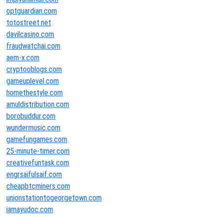
optguardian.com
totostreet.net
davilcasino.com
fraudwatchai.com
aem-x.com
cryptooblogs.com
gameuplevel.com
homethestyle.com
amuldistribution.com
borobuddur.com
wundermusic.com
gamefungames.com
25-minute-timer.com
creativefuntask.com
engrsaifulsaif.com
cheapbtcminers.com
unionstationtogeorgetown.com
iamayudoc.com