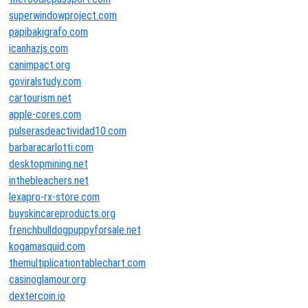
superwindowproject.com
papibakigrafo.com
icanhazjs.com
canimpact.org
goviralstudy.com
cartourism.net
apple-cores.com
pulserasdeactividad10.com
barbaracarlotti.com
desktopmining.net
inthebleachers.net
lexapro-rx-store.com
buyskincareproducts.org
frenchbulldogpuppyforsale.net
kogamasquid.com
themultiplicationtablechart.com
casinoglamour.org
dextercoin.io