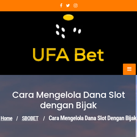
Skip
to
content
Gunakan E-Wallet DANA untuk deposit dan nikmati Deposit puls
saat bermain slot online gacor di situs judi terpercaya.
Cara Mengelola Dana Slot
dengan Bijak
Cara Mengelola Dana Slot Dengan Bijak
Home
/
SBOBET
/