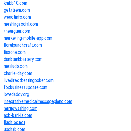
kmbb10.com
getxtrem.com
weactinfo.com
meshingsocial.com
thearguer.com
marketing-mobile-app.com
floralpunchcraft.com
fiasone.com
danktankbattery.com
mealudo.com
charlie-day.com
livedirectbettingpoker.com
foxbusinessupdate.com
lovedaddy.org
integrativemedicalmassageplano.com
mrrugwashing.com
acb-bankia.com
flash-es.net
upshak.com