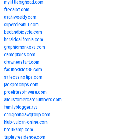
mylittlebighead.com
freealot.com
asahiweekly.com
supercleanut.com
bedandbicycle.com
heraldcalifornia.com
graphicmonkeys.com
gamepixies.com
drawneastart.com
fasthokislot88.com
safecasinotips.com
jackpotchips.com
proelitesoftware.com
allcustomercarenumbers.com
familyblogger.xyz
chrisjohnslawgroup.com
klub-vulcan-online.com
breitkamp.com
tripleyresidence.com