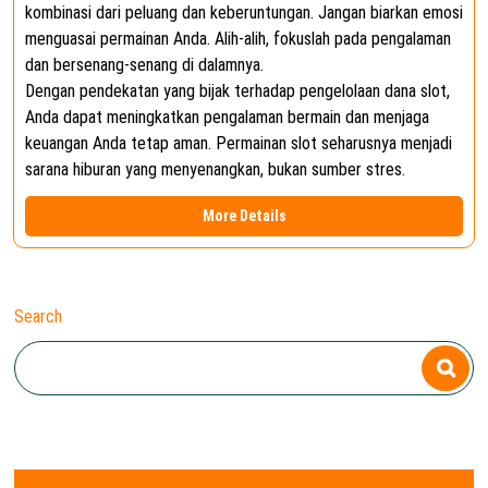
kombinasi dari peluang dan keberuntungan. Jangan biarkan emosi
menguasai permainan Anda. Alih-alih, fokuslah pada pengalaman
dan bersenang-senang di dalamnya.
Dengan pendekatan yang bijak terhadap pengelolaan dana slot,
Anda dapat meningkatkan pengalaman bermain dan menjaga
keuangan Anda tetap aman. Permainan slot seharusnya menjadi
sarana hiburan yang menyenangkan, bukan sumber stres.
More Details
Search