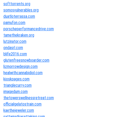
softtorrents.org
somosvulnerables.org
duatloterrassa.com
pamufon.com
porscheperformancedrive.com
tamethekraken.org
lutzinator.com
ondasrl.com
blife2016.com
glutenfreesnowboarder.com
lizmorrowdesign.com
healwithcannabidiol.com
kioskpages.com
trianglecurry.com
imagedum.com
thetowerswellnessretreat.com
officialgelatostrain.com
kaethejeweler.com
sattamatkasattaking.com