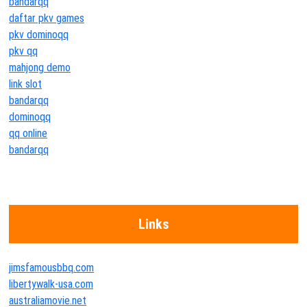
bandarqq
daftar pkv games
pkv dominoqq
pkv qq
mahjong demo
link slot
bandarqq
dominoqq
qq online
bandarqq
Links
jimsfamousbbq.com
libertywalk-usa.com
australiamovie.net