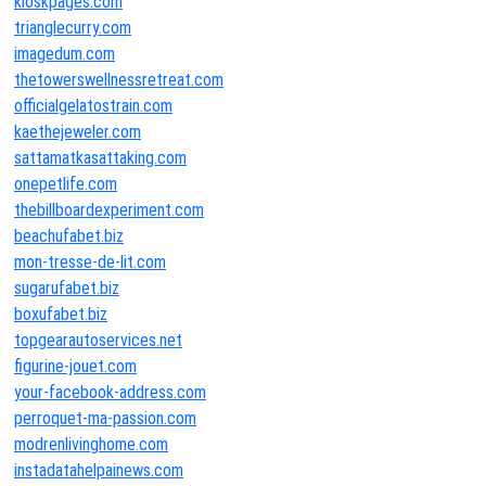
kioskpages.com
trianglecurry.com
imagedum.com
thetowerswellnessretreat.com
officialgelatostrain.com
kaethejeweler.com
sattamatkasattaking.com
onepetlife.com
thebillboardexperiment.com
beachufabet.biz
mon-tresse-de-lit.com
sugarufabet.biz
boxufabet.biz
topgearautoservices.net
figurine-jouet.com
your-facebook-address.com
perroquet-ma-passion.com
modrenlivinghome.com
instadatahelpainews.com