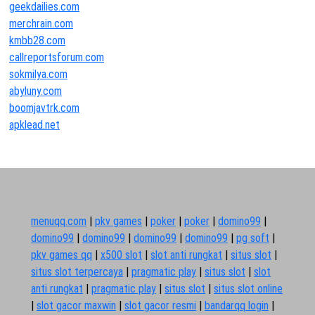
geekdailies.com
merchrain.com
kmbb28.com
callreportsforum.com
sokmilya.com
abyluny.com
boomjavtrk.com
apklead.net
menuqq.com
|
pkv games
|
poker
|
poker
|
domino99
|
domino99
|
domino99
|
domino99
|
domino99
|
pg soft
|
pkv games qq
|
x500 slot
|
slot anti rungkat
|
situs slot
|
situs slot terpercaya
|
pragmatic play
|
situs slot
|
slot
anti rungkat
|
pragmatic play
|
situs slot
|
situs slot online
|
slot gacor maxwin
|
slot gacor resmi
|
bandarqq login
|