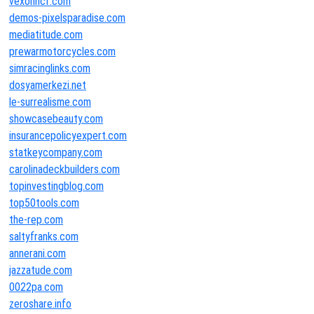
vexonhcf.com
demos-pixelsparadise.com
mediatitude.com
prewarmotorcycles.com
simracinglinks.com
dosyamerkezi.net
le-surrealisme.com
showcasebeauty.com
insurancepolicyexpert.com
statkeycompany.com
carolinadeckbuilders.com
topinvestingblog.com
top50tools.com
the-rep.com
saltyfranks.com
annerani.com
jazzatude.com
0022pa.com
zeroshare.info