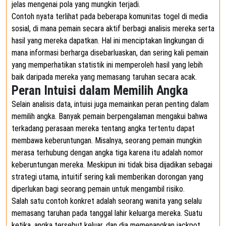
jelas mengenai pola yang mungkin terjadi.
Contoh nyata terlihat pada beberapa komunitas togel di media
sosial, di mana pemain secara aktif berbagi analisis mereka serta
hasil yang mereka dapatkan. Hal ini menciptakan lingkungan di
mana informasi berharga disebarluaskan, dan sering kali pemain
yang memperhatikan statistik ini memperoleh hasil yang lebih
baik daripada mereka yang memasang taruhan secara acak.
Peran Intuisi dalam Memilih Angka
Selain analisis data, intuisi juga memainkan peran penting dalam
memilih angka. Banyak pemain berpengalaman mengakui bahwa
terkadang perasaan mereka tentang angka tertentu dapat
membawa keberuntungan. Misalnya, seorang pemain mungkin
merasa terhubung dengan angka tiga karena itu adalah nomor
keberuntungan mereka. Meskipun ini tidak bisa dijadikan sebagai
strategi utama, intuitif sering kali memberikan dorongan yang
diperlukan bagi seorang pemain untuk mengambil risiko.
Salah satu contoh konkret adalah seorang wanita yang selalu
memasang taruhan pada tanggal lahir keluarga mereka. Suatu
ketika, angka tersebut keluar, dan dia memenangkan jackpot