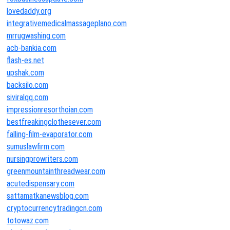
lovedaddy.org
integrativemedicalmassageplano.com
mrrugwashing.com
acb-bankia.com
flash-es.net
upshak.com
backsilo.com
siviralqq.com
impressionresorthoian.com
bestfreakingclothesever.com
falling-film-evaporator.com
sumuslawfirm.com
nursingprowriters.com
greenmountainthreadwear.com
acutedispensary.com
sattamatkanewsblog.com
cryptocurrencytradingcn.com
totowaz.com