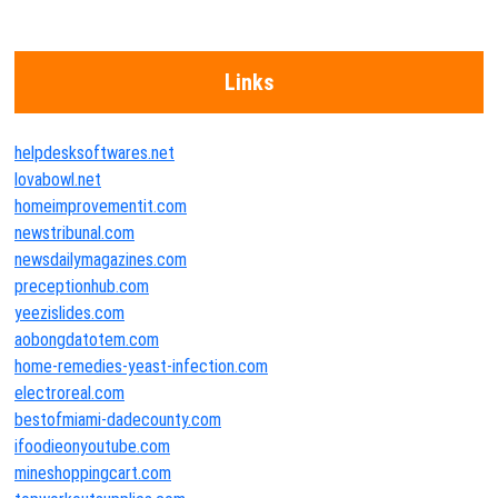
Links
helpdesksoftwares.net
lovabowl.net
homeimprovementit.com
newstribunal.com
newsdailymagazines.com
preceptionhub.com
yeezislides.com
aobongdatotem.com
home-remedies-yeast-infection.com
electroreal.com
bestofmiami-dadecounty.com
ifoodieonyoutube.com
mineshoppingcart.com