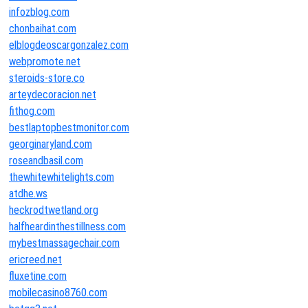
infozblog.com
chonbaihat.com
elblogdeoscargonzalez.com
webpromote.net
steroids-store.co
arteydecoracion.net
fithog.com
bestlaptopbestmonitor.com
georginaryland.com
roseandbasil.com
thewhitewhitelights.com
atdhe.ws
heckrodtwetland.org
halfheardinthestillness.com
mybestmassagechair.com
ericreed.net
fluxetine.com
mobilecasino8760.com