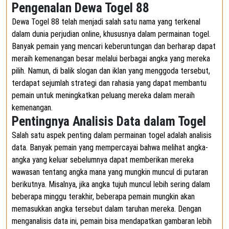
Pengenalan Dewa Togel 88
Dewa Togel 88 telah menjadi salah satu nama yang terkenal
dalam dunia perjudian online, khususnya dalam permainan togel.
Banyak pemain yang mencari keberuntungan dan berharap dapat
meraih kemenangan besar melalui berbagai angka yang mereka
pilih. Namun, di balik slogan dan iklan yang menggoda tersebut,
terdapat sejumlah strategi dan rahasia yang dapat membantu
pemain untuk meningkatkan peluang mereka dalam meraih
kemenangan.
Pentingnya Analisis Data dalam Togel
Salah satu aspek penting dalam permainan togel adalah analisis
data. Banyak pemain yang mempercayai bahwa melihat angka-
angka yang keluar sebelumnya dapat memberikan mereka
wawasan tentang angka mana yang mungkin muncul di putaran
berikutnya. Misalnya, jika angka tujuh muncul lebih sering dalam
beberapa minggu terakhir, beberapa pemain mungkin akan
memasukkan angka tersebut dalam taruhan mereka. Dengan
menganalisis data ini, pemain bisa mendapatkan gambaran lebih