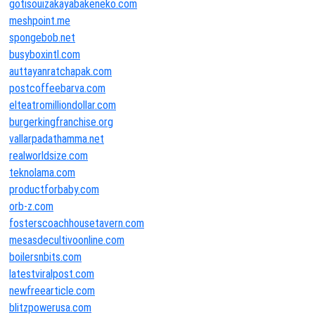
gotisouizakayabakeneko.com
meshpoint.me
spongebob.net
busyboxintl.com
auttayanratchapak.com
postcoffeebarva.com
elteatromilliondollar.com
burgerkingfranchise.org
vallarpadathamma.net
realworldsize.com
teknolama.com
productforbaby.com
orb-z.com
fosterscoachhousetavern.com
mesasdecultivoonline.com
boilersnbits.com
latestviralpost.com
newfreearticle.com
blitzpowerusa.com