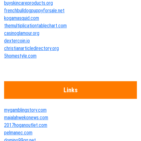
buyskincareproducts.org
frenchbulldogpuppyforsale.net
kogamasquid.com
themultiplicationtablechart.com
casinoglamour.org
dextercoin.io
christianarticledirectory.org
5homestyle.com
Links
mygamblingstory.com
majalahwekonews.com
2017hoganoutlet.com
pelmanec.com
domino99qq.net