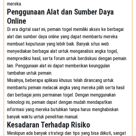
mereka.
Penggunaan Alat dan Sumber Daya
Online
Di era digital saat ini, pemain togel memiliki akses ke berbagai
alat dan sumber daya online yang dapat membantu mereka
membuat keputusan yang lebih baik. Banyak situs web
menyediakan berbagai alat untuk menganalisis angka togel,
memprediksi hasil, serta forum untuk berdiskusi dengan pemain
lain. Penggunaan alat ini dapat memberikan keunggulan
tambahan untuk pemain.
Misalnya, beberapa aplikasi khusus telah dirancang untuk
membantu pemain melacak angka yang mereka pilih serta hasil
dari berbagai jenis permainan togel. Dengan menggunakan
teknologi ini, pemain dapat dengan mudah mendapatkan
informasi yang mereka butuhkan tanpa harus menghabiskan
banyak waktu untuk penelitian manual.
Kesadaran Terhadap Risiko
Meskipun ada banyak strategi dan tips yang bisa diikuti, sangat