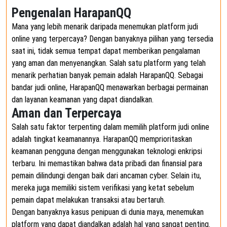
Pengenalan HarapanQQ
Mana yang lebih menarik daripada menemukan platform judi
online yang terpercaya? Dengan banyaknya pilihan yang tersedia
saat ini, tidak semua tempat dapat memberikan pengalaman
yang aman dan menyenangkan. Salah satu platform yang telah
menarik perhatian banyak pemain adalah HarapanQQ. Sebagai
bandar judi online, HarapanQQ menawarkan berbagai permainan
dan layanan keamanan yang dapat diandalkan.
Aman dan Terpercaya
Salah satu faktor terpenting dalam memilih platform judi online
adalah tingkat keamanannya. HarapanQQ memprioritaskan
keamanan pengguna dengan menggunakan teknologi enkripsi
terbaru. Ini memastikan bahwa data pribadi dan finansial para
pemain dilindungi dengan baik dari ancaman cyber. Selain itu,
mereka juga memiliki sistem verifikasi yang ketat sebelum
pemain dapat melakukan transaksi atau bertaruh.
Dengan banyaknya kasus penipuan di dunia maya, menemukan
platform yang dapat diandalkan adalah hal yang sangat penting.