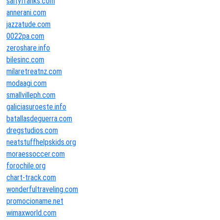
saltyfranks.com
annerani.com
jazzatude.com
0022pa.com
zeroshare.info
bilesinc.com
milaretreatnz.com
modaagi.com
smallvilleph.com
galiciasuroeste.info
batallasdeguerra.com
dregstudios.com
neatstuffhelpskids.org
moraessoccer.com
forochile.org
chart-track.com
wonderfultraveling.com
promocioname.net
wimaxworld.com