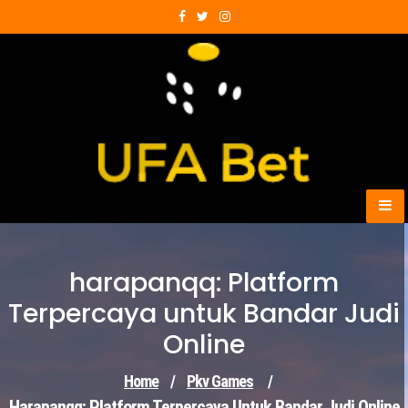
Skip
to
content
Gunakan E-Wallet DANA untuk deposit dan nikmati Deposit puls
saat bermain slot online gacor di situs judi terpercaya.
harapanqq: Platform
Terpercaya untuk Bandar Judi
Online
Home
/
Pkv Games
/
Harapanqq: Platform Terpercaya Untuk Bandar Judi Online