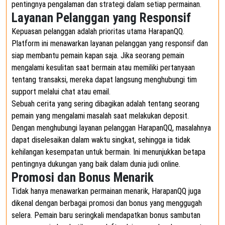
pentingnya pengalaman dan strategi dalam setiap permainan.
Layanan Pelanggan yang Responsif
Kepuasan pelanggan adalah prioritas utama HarapanQQ.
Platform ini menawarkan layanan pelanggan yang responsif dan
siap membantu pemain kapan saja. Jika seorang pemain
mengalami kesulitan saat bermain atau memiliki pertanyaan
tentang transaksi, mereka dapat langsung menghubungi tim
support melalui chat atau email.
Sebuah cerita yang sering dibagikan adalah tentang seorang
pemain yang mengalami masalah saat melakukan deposit.
Dengan menghubungi layanan pelanggan HarapanQQ, masalahnya
dapat diselesaikan dalam waktu singkat, sehingga ia tidak
kehilangan kesempatan untuk bermain. Ini menunjukkan betapa
pentingnya dukungan yang baik dalam dunia judi online.
Promosi dan Bonus Menarik
Tidak hanya menawarkan permainan menarik, HarapanQQ juga
dikenal dengan berbagai promosi dan bonus yang menggugah
selera. Pemain baru seringkali mendapatkan bonus sambutan