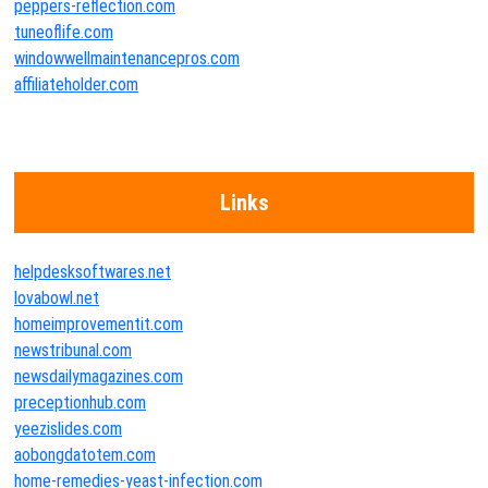
peppers-reflection.com
tuneoflife.com
windowwellmaintenancepros.com
affiliateholder.com
Links
helpdesksoftwares.net
lovabowl.net
homeimprovementit.com
newstribunal.com
newsdailymagazines.com
preceptionhub.com
yeezislides.com
aobongdatotem.com
home-remedies-yeast-infection.com