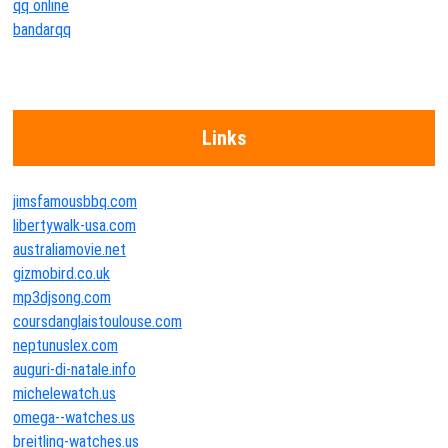
qq online
bandarqq
Links
jimsfamousbbq.com
libertywalk-usa.com
australiamovie.net
gizmobird.co.uk
mp3djsong.com
coursdanglaistoulouse.com
neptunuslex.com
auguri-di-natale.info
michelewatch.us
omega--watches.us
breitling-watches.us