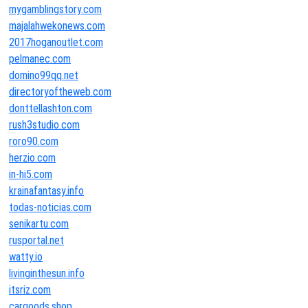
mygamblingstory.com
majalahwekonews.com
2017hoganoutlet.com
pelmanec.com
domino99qq.net
directoryoftheweb.com
donttellashton.com
rush3studio.com
roro90.com
herzio.com
in-hi5.com
krainafantasy.info
todas-noticias.com
senikartu.com
rusportal.net
watty.io
livinginthesun.info
itsriz.com
cargoods.shop