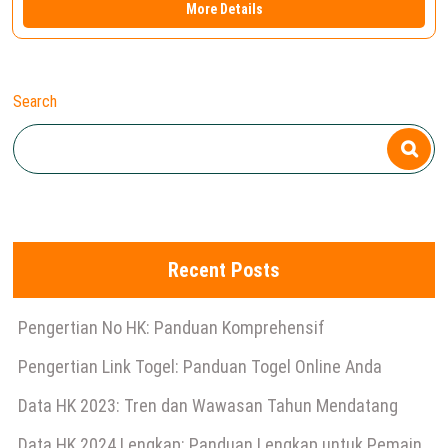
More Details
Search
Recent Posts
Pengertian No HK: Panduan Komprehensif
Pengertian Link Togel: Panduan Togel Online Anda
Data HK 2023: Tren dan Wawasan Tahun Mendatang
Data HK 2024 Lengkap: Panduan Lengkap untuk Pemain