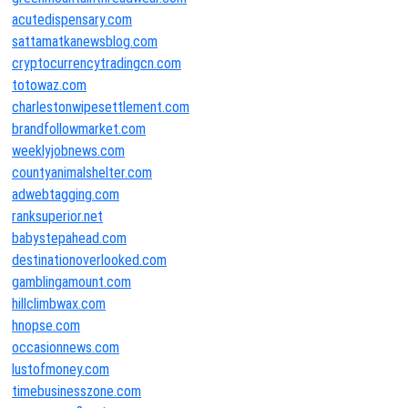
acutedispensary.com
sattamatkanewsblog.com
cryptocurrencytradingcn.com
totowaz.com
charlestonwipesettlement.com
brandfollowmarket.com
weeklyjobnews.com
countyanimalshelter.com
adwebtagging.com
ranksuperior.net
babystepahead.com
destinationoverlooked.com
gamblingamount.com
hillclimbwax.com
hnopse.com
occasionnews.com
lustofmoney.com
timebusinesszone.com