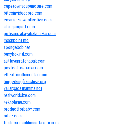
capetownacupuncture.com
bitcoinvideospro.com
cosmiccrowcollective.com
alain-jacquet.com
gotisouizakayabakeneko.com
meshpoint.me
spongebob.net
busyboxintl.com
auttayanratchapak.com
postcoffeebarva.com
elteatromilliondollar.com
burgerkingfranchise.org
vallarpadathamma.net
realworldsize.com
teknolama.com
productforbaby.com
orb-z.com
fosterscoachhousetavern.com