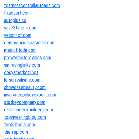
tgarnettcentrallautoads.com
fixadvert.com
autopluz.co
save3time-c.com
vexonhcf.com
demos-pixelsparadise.com
mediatitude.com
prewarmotorcycles.com
simracinglinks.com
dosyamerkezi.net
le-surrealisme.com
showcasebeauty.com
insurancepolicyexpert.com
statkeycompany.com
carolinadeckbuilders.com
topinvestingblog.com
top50tools.com
the-rep.com