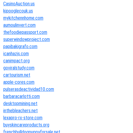
CasinoAuction.us
kipooglecouk.us
mykitchennhome.com
aumoulinvert.com
thefoodiepassport.com
superwindowproject.com
papibakigrafo.com
icanhazjs.com
canimpact.org
goviralstudy.com
cartourism.net
apple-cores.com
pulserasdeactividad10.com
barbaracarlotti.com
desktopmining.net
inthebleachers.net
lexapro-rx-store.com
buyskincareproducts.org
frenchbulldogpuppyforsale.net