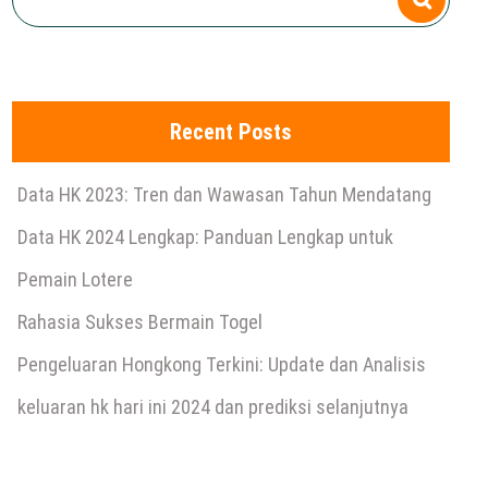
Recent Posts
Data HK 2023: Tren dan Wawasan Tahun Mendatang
Data HK 2024 Lengkap: Panduan Lengkap untuk
Pemain Lotere
Rahasia Sukses Bermain Togel
Pengeluaran Hongkong Terkini: Update dan Analisis
keluaran hk hari ini 2024 dan prediksi selanjutnya