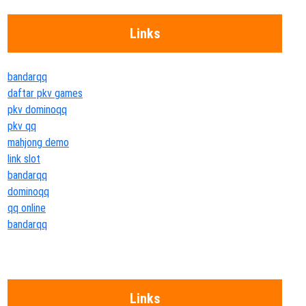
Links
bandarqq
daftar pkv games
pkv dominoqq
pkv qq
mahjong demo
link slot
bandarqq
dominoqq
qq online
bandarqq
Links