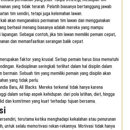
ainan yang tidak terarah. Pelatih biasanya bertanggung jawab
tan tim sendiri, tetapi juga kelemahan lawan.
g kali akan menganalisis permainan tim lawan dan menggunakan
 yang berhasil menang biasanya adalah mereka yang mampu
 lapangan. Sebagai contoh, jika tim lawan memiliki pemain cepat,
hanan dan memanfaatkan serangan balik cepat.
 merupakan faktor yang krusial. Setiap pemain harus bisa mematuhi
dingan. Kedisiplinan seringkali terlihat dalam hal disiplin dalam
am bermain. Sebuah tim yang memiliki pemain yang disiplin akan
han yang tidak perlu.
landia Baru, All Blacks. Mereka terkenal tidak hanya karena
ggi dalam setiap aspek kehidupan. dari pola latihan, diet, hingga
solid dan komitmen yang kuat terhadap tujuan bersama.
si
ersendiri, terutama ketika menghadapi kekalahan atau penurunan
ih, untuk selalu memotivasi rekan-rekannya. Motivasi tidak hanya