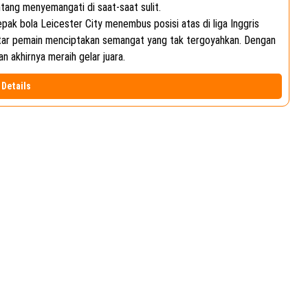
ang menyemangati di saat-saat sulit.
epak bola Leicester City menembus posisi atas di liga Inggris
antar pemain menciptakan semangat yang tak tergoyahkan. Dengan
 akhirnya meraih gelar juara.
Details