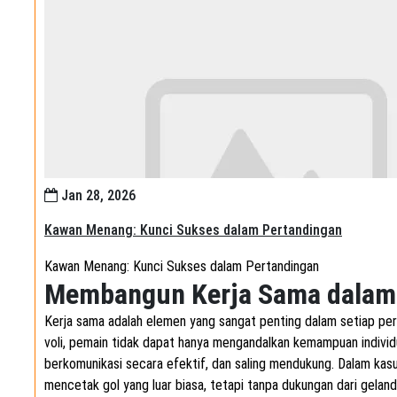
Jan 28, 2026
Kawan Menang: Kunci Sukses dalam Pertandingan
Kawan Menang: Kunci Sukses dalam Pertandingan
Membangun Kerja Sama dalam
Kerja sama adalah elemen yang sangat penting dalam setiap pert
voli, pemain tidak dapat hanya mengandalkan kemampuan indivi
berkomunikasi secara efektif, dan saling mendukung. Dalam kas
mencetak gol yang luar biasa, tetapi tanpa dukungan dari gelanda