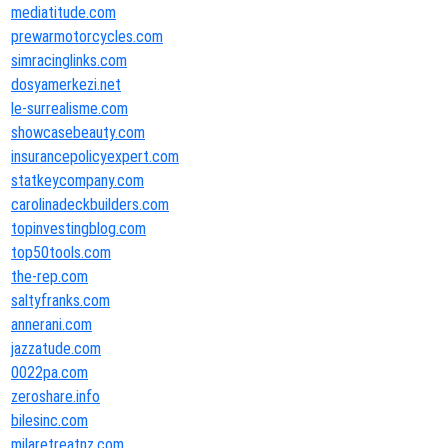
mediatitude.com
prewarmotorcycles.com
simracinglinks.com
dosyamerkezi.net
le-surrealisme.com
showcasebeauty.com
insurancepolicyexpert.com
statkeycompany.com
carolinadeckbuilders.com
topinvestingblog.com
top50tools.com
the-rep.com
saltyfranks.com
annerani.com
jazzatude.com
0022pa.com
zeroshare.info
bilesinc.com
milaretreatnz.com