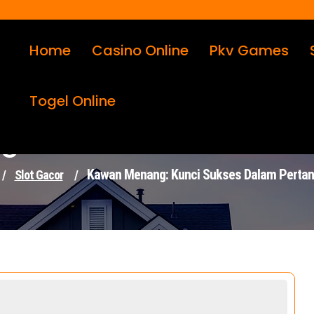
Home
Casino Online
Pkv Games
Togel Online
: Kunci Sukses dalam
Kawan Menang: Kunci Sukses Dalam Pertan
/
Slot Gacor
/