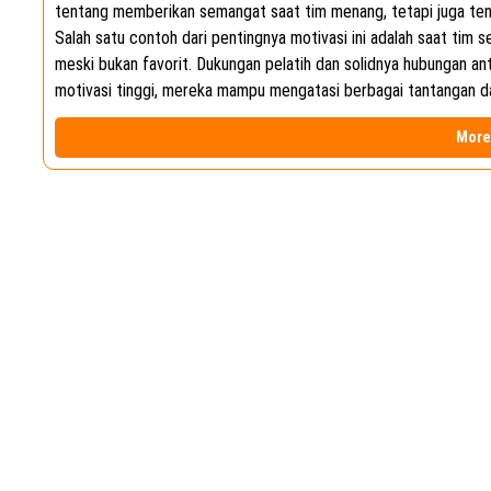
tentang memberikan semangat saat tim menang, tetapi juga tent
Salah satu contoh dari pentingnya motivasi ini adalah saat tim s
meski bukan favorit. Dukungan pelatih dan solidnya hubungan 
motivasi tinggi, mereka mampu mengatasi berbagai tantangan dan
More 