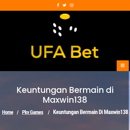
Skip
to
content
Gunakan E-Wallet DANA untuk deposit dan nikmati Deposit puls
saat bermain slot online gacor di situs judi terpercaya.
Keuntungan Bermain di
Maxwin138
Keuntungan Bermain Di Maxwin138
Home
/
Pkv Games
/