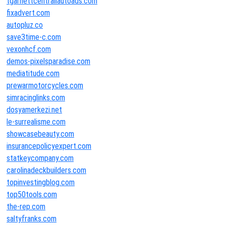
tgarnettcentrallautoads.com
fixadvert.com
autopluz.co
save3time-c.com
vexonhcf.com
demos-pixelsparadise.com
mediatitude.com
prewarmotorcycles.com
simracinglinks.com
dosyamerkezi.net
le-surrealisme.com
showcasebeauty.com
insurancepolicyexpert.com
statkeycompany.com
carolinadeckbuilders.com
topinvestingblog.com
top50tools.com
the-rep.com
saltyfranks.com