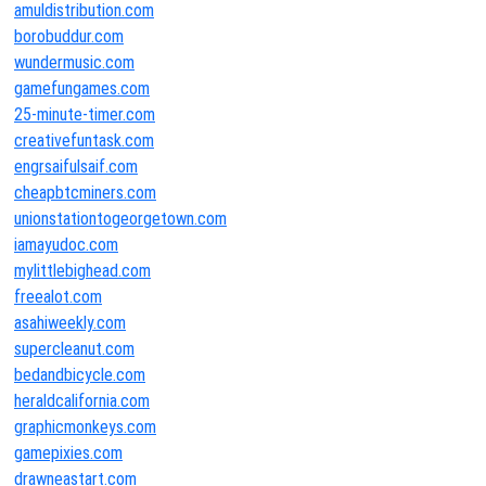
amuldistribution.com
borobuddur.com
wundermusic.com
gamefungames.com
25-minute-timer.com
creativefuntask.com
engrsaifulsaif.com
cheapbtcminers.com
unionstationtogeorgetown.com
iamayudoc.com
mylittlebighead.com
freealot.com
asahiweekly.com
supercleanut.com
bedandbicycle.com
heraldcalifornia.com
graphicmonkeys.com
gamepixies.com
drawneastart.com