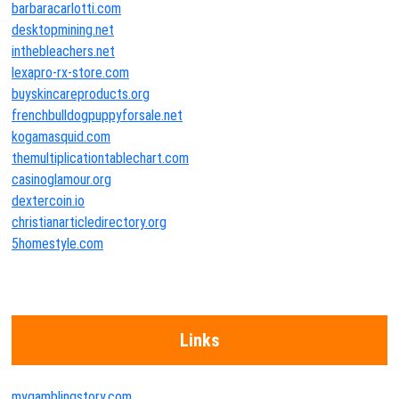
barbaracarlotti.com
desktopmining.net
inthebleachers.net
lexapro-rx-store.com
buyskincareproducts.org
frenchbulldogpuppyforsale.net
kogamasquid.com
themultiplicationtablechart.com
casinoglamour.org
dextercoin.io
christianarticledirectory.org
5homestyle.com
Links
mygamblingstory.com