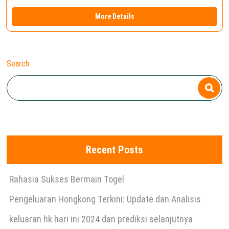
More Details
Search
Recent Posts
Rahasia Sukses Bermain Togel
Pengeluaran Hongkong Terkini: Update dan Analisis
keluaran hk hari ini 2024 dan prediksi selanjutnya