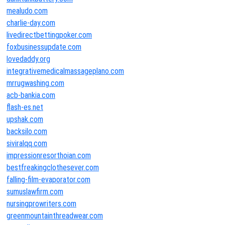
mealudo.com
charlie-day.com
livedirectbettingpoker.com
foxbusinessupdate.com
lovedaddy.org
integrativemedicalmassageplano.com
mrrugwashing.com
acb-bankia.com
flash-es.net
upshak.com
backsilo.com
siviralqq.com
impressionresorthoian.com
bestfreakingclothesever.com
falling-film-evaporator.com
sumuslawfirm.com
nursingprowriters.com
greenmountainthreadwear.com