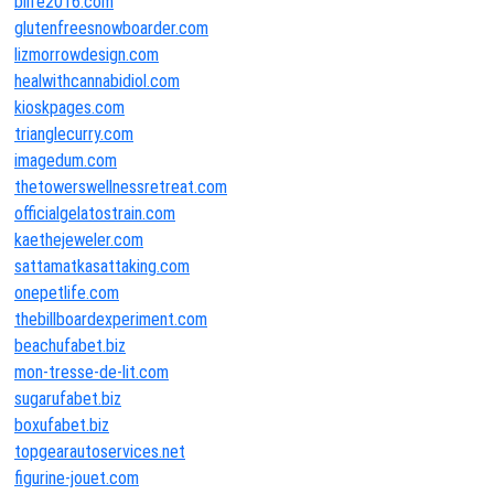
blife2016.com
glutenfreesnowboarder.com
lizmorrowdesign.com
healwithcannabidiol.com
kioskpages.com
trianglecurry.com
imagedum.com
thetowerswellnessretreat.com
officialgelatostrain.com
kaethejeweler.com
sattamatkasattaking.com
onepetlife.com
thebillboardexperiment.com
beachufabet.biz
mon-tresse-de-lit.com
sugarufabet.biz
boxufabet.biz
topgearautoservices.net
figurine-jouet.com