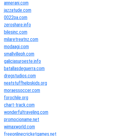
annerani.com
jazzatude.com
0022pa.com
zeroshare.info
bilesinc.com
milaretreatnz.com
modaagi.com
smallvilleph.com
galiciasuroeste.info
batallasdeguerra.com
dregstudios.com
neatstuffhelpskids.org
moraessoccer.com
forochile.org
chart-track.com
wonderfultraveling.com
promocioname.net
wimaxworld.com
freeonlinecricketgames.net