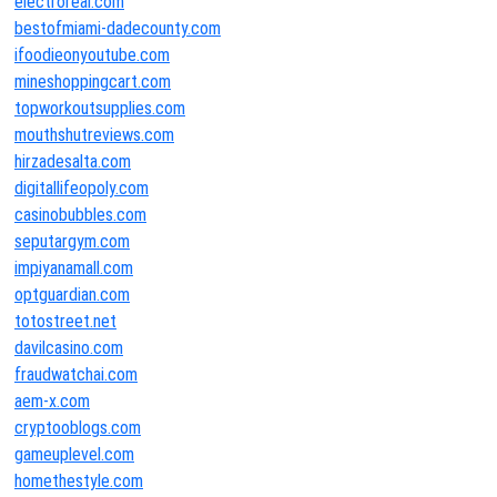
electroreal.com
bestofmiami-dadecounty.com
ifoodieonyoutube.com
mineshoppingcart.com
topworkoutsupplies.com
mouthshutreviews.com
hirzadesalta.com
digitallifeopoly.com
casinobubbles.com
seputargym.com
impiyanamall.com
optguardian.com
totostreet.net
davilcasino.com
fraudwatchai.com
aem-x.com
cryptooblogs.com
gameuplevel.com
homethestyle.com