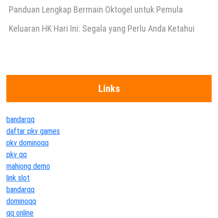
Panduan Lengkap Bermain Oktogel untuk Pemula
Keluaran HK Hari Ini: Segala yang Perlu Anda Ketahui
Links
bandarqq
daftar pkv games
pkv dominoqq
pkv qq
mahjong demo
link slot
bandarqq
dominoqq
qq online