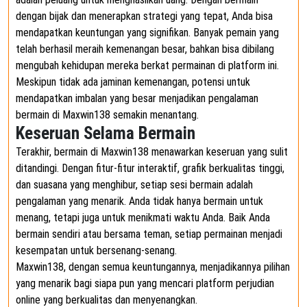
dengan bijak dan menerapkan strategi yang tepat, Anda bisa
mendapatkan keuntungan yang signifikan. Banyak pemain yang
telah berhasil meraih kemenangan besar, bahkan bisa dibilang
mengubah kehidupan mereka berkat permainan di platform ini.
Meskipun tidak ada jaminan kemenangan, potensi untuk
mendapatkan imbalan yang besar menjadikan pengalaman
bermain di Maxwin138 semakin menantang.
Keseruan Selama Bermain
Terakhir, bermain di Maxwin138 menawarkan keseruan yang sulit
ditandingi. Dengan fitur-fitur interaktif, grafik berkualitas tinggi,
dan suasana yang menghibur, setiap sesi bermain adalah
pengalaman yang menarik. Anda tidak hanya bermain untuk
menang, tetapi juga untuk menikmati waktu Anda. Baik Anda
bermain sendiri atau bersama teman, setiap permainan menjadi
kesempatan untuk bersenang-senang.
Maxwin138, dengan semua keuntungannya, menjadikannya pilihan
yang menarik bagi siapa pun yang mencari platform perjudian
online yang berkualitas dan menyenangkan.