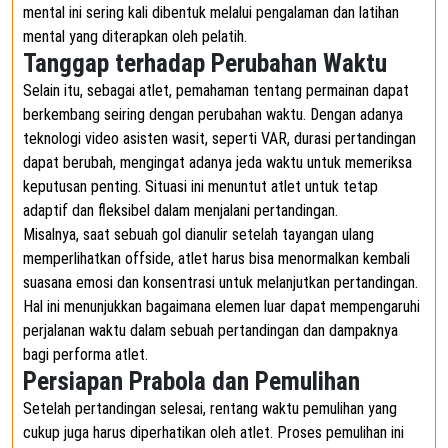
mental ini sering kali dibentuk melalui pengalaman dan latihan
mental yang diterapkan oleh pelatih.
Tanggap terhadap Perubahan Waktu
Selain itu, sebagai atlet, pemahaman tentang permainan dapat
berkembang seiring dengan perubahan waktu. Dengan adanya
teknologi video asisten wasit, seperti VAR, durasi pertandingan
dapat berubah, mengingat adanya jeda waktu untuk memeriksa
keputusan penting. Situasi ini menuntut atlet untuk tetap
adaptif dan fleksibel dalam menjalani pertandingan.
Misalnya, saat sebuah gol dianulir setelah tayangan ulang
memperlihatkan offside, atlet harus bisa menormalkan kembali
suasana emosi dan konsentrasi untuk melanjutkan pertandingan.
Hal ini menunjukkan bagaimana elemen luar dapat mempengaruhi
perjalanan waktu dalam sebuah pertandingan dan dampaknya
bagi performa atlet.
Persiapan Prabola dan Pemulihan
Setelah pertandingan selesai, rentang waktu pemulihan yang
cukup juga harus diperhatikan oleh atlet. Proses pemulihan ini