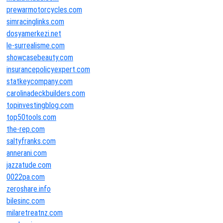
prewarmotorcycles.com
simracinglinks.com
dosyamerkezi.net
le-surrealisme.com
showcasebeauty.com
insurancepolicyexpert.com
statkeycompany.com
carolinadeckbuilders.com
topinvestingblog.com
top50tools.com
the-rep.com
saltyfranks.com
annerani.com
jazzatude.com
0022pa.com
zeroshare.info
bilesinc.com
milaretreatnz.com