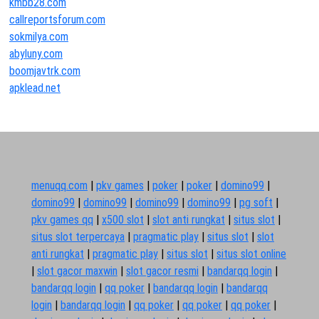
kmbb28.com
callreportsforum.com
sokmilya.com
abyluny.com
boomjavtrk.com
apklead.net
menuqq.com
|
pkv games
|
poker
|
poker
|
domino99
|
domino99
|
domino99
|
domino99
|
domino99
|
pg soft
|
pkv games qq
|
x500 slot
|
slot anti rungkat
|
situs slot
|
situs slot terpercaya
|
pragmatic play
|
situs slot
|
slot
anti rungkat
|
pragmatic play
|
situs slot
|
situs slot online
|
slot gacor maxwin
|
slot gacor resmi
|
bandarqq login
|
bandarqq login
|
qq poker
|
bandarqq login
|
bandarqq
login
|
bandarqq login
|
qq poker
|
qq poker
|
qq poker
|