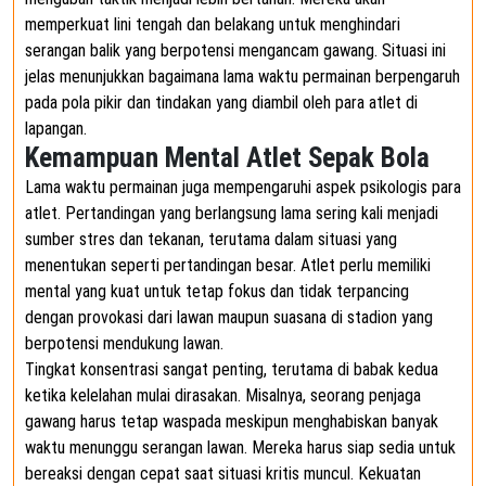
memperkuat lini tengah dan belakang untuk menghindari
serangan balik yang berpotensi mengancam gawang. Situasi ini
jelas menunjukkan bagaimana lama waktu permainan berpengaruh
pada pola pikir dan tindakan yang diambil oleh para atlet di
lapangan.
Kemampuan Mental Atlet Sepak Bola
Lama waktu permainan juga mempengaruhi aspek psikologis para
atlet. Pertandingan yang berlangsung lama sering kali menjadi
sumber stres dan tekanan, terutama dalam situasi yang
menentukan seperti pertandingan besar. Atlet perlu memiliki
mental yang kuat untuk tetap fokus dan tidak terpancing
dengan provokasi dari lawan maupun suasana di stadion yang
berpotensi mendukung lawan.
Tingkat konsentrasi sangat penting, terutama di babak kedua
ketika kelelahan mulai dirasakan. Misalnya, seorang penjaga
gawang harus tetap waspada meskipun menghabiskan banyak
waktu menunggu serangan lawan. Mereka harus siap sedia untuk
bereaksi dengan cepat saat situasi kritis muncul. Kekuatan