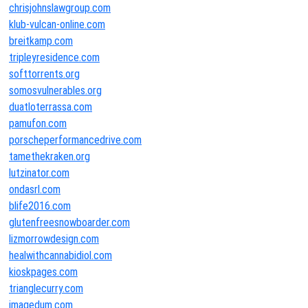
chrisjohnslawgroup.com
klub-vulcan-online.com
breitkamp.com
tripleyresidence.com
softtorrents.org
somosvulnerables.org
duatloterrassa.com
pamufon.com
porscheperformancedrive.com
tamethekraken.org
lutzinator.com
ondasrl.com
blife2016.com
glutenfreesnowboarder.com
lizmorrowdesign.com
healwithcannabidiol.com
kioskpages.com
trianglecurry.com
imagedum.com