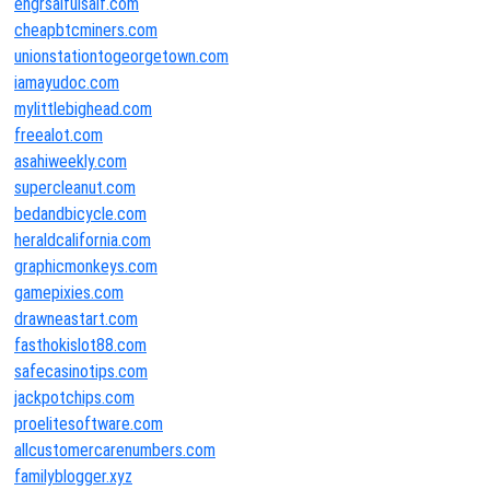
engrsaifulsaif.com
cheapbtcminers.com
unionstationtogeorgetown.com
iamayudoc.com
mylittlebighead.com
freealot.com
asahiweekly.com
supercleanut.com
bedandbicycle.com
heraldcalifornia.com
graphicmonkeys.com
gamepixies.com
drawneastart.com
fasthokislot88.com
safecasinotips.com
jackpotchips.com
proelitesoftware.com
allcustomercarenumbers.com
familyblogger.xyz