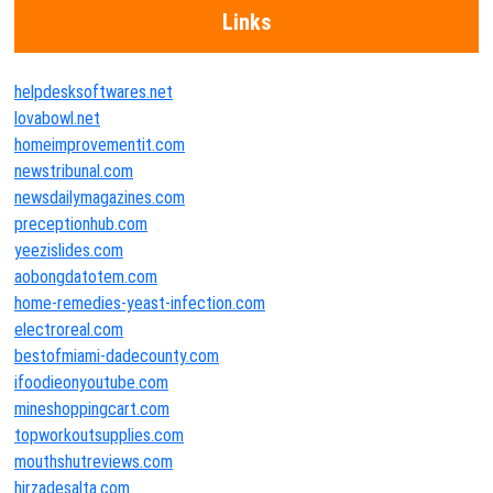
Links
helpdesksoftwares.net
lovabowl.net
homeimprovementit.com
newstribunal.com
newsdailymagazines.com
preceptionhub.com
yeezislides.com
aobongdatotem.com
home-remedies-yeast-infection.com
electroreal.com
bestofmiami-dadecounty.com
ifoodieonyoutube.com
mineshoppingcart.com
topworkoutsupplies.com
mouthshutreviews.com
hirzadesalta.com