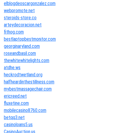
elblogdeoscargonzalez.com
webpromote.net
steroids-store.co
arteydecoracion.net
fithog.com
bestlaptopbestmonitor.com
georginaryland.com
roseandbasil.com
thewhitewhitelights.com
atdhe.ws
heckrodtwetland.org
halfheardinthestillness.com
mybestmassagechair.com
ericreed.net
fluxetine.com
mobilecasino8760.com
betqq3.net
casinoloans5.us
CasinoAuction.us