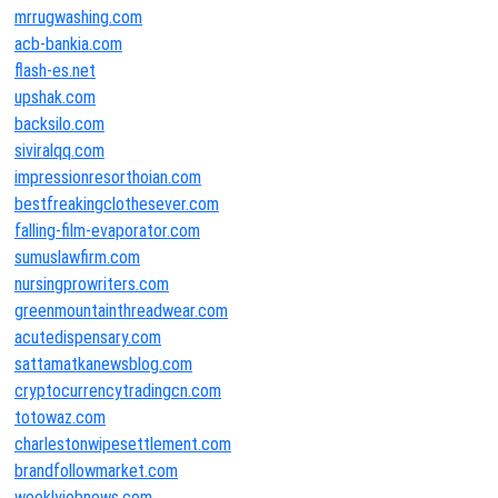
mrrugwashing.com
acb-bankia.com
flash-es.net
upshak.com
backsilo.com
siviralqq.com
impressionresorthoian.com
bestfreakingclothesever.com
falling-film-evaporator.com
sumuslawfirm.com
nursingprowriters.com
greenmountainthreadwear.com
acutedispensary.com
sattamatkanewsblog.com
cryptocurrencytradingcn.com
totowaz.com
charlestonwipesettlement.com
brandfollowmarket.com
weeklyjobnews.com