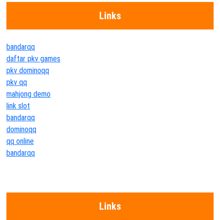
Links
bandarqq
daftar pkv games
pkv dominoqq
pkv qq
mahjong demo
link slot
bandarqq
dominoqq
qq online
bandarqq
Links