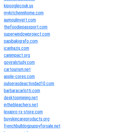
kipooglecouk.us
mykitchennhome.com
aumoulinvert.com
thefoodiepassport.com
superwindowproject.com
papibakigrafo.com
icanhazjs.com
canimpact.org
goviralstudy.com
cartourism.net
apple-cores.com
pulserasdeactividad10.com
barbaracarlotti.com
desktopmining.net
inthebleachers.net
lexapro-rx-store.com
buyskincareproducts.org
frenchbulldogpuppyforsale.net