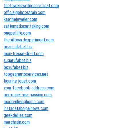
thetowerswellnessretreat.com
officialgelatostrain.com
kaethejeweler.com
sattamatkasattaking.com
onepetlife.com
thebillboardexperiment.com
beachufabet.biz
mon-tresse-de-lit.com
sugarufabet.biz
boxufabet.biz
topgearautoservices.net
figurine-jouet.com
your-facebook-address.com
perroquet-ma-passion.com
modrenlivinghome.com
instadatahelpainews.com
geekdailies.com
merchrain.com