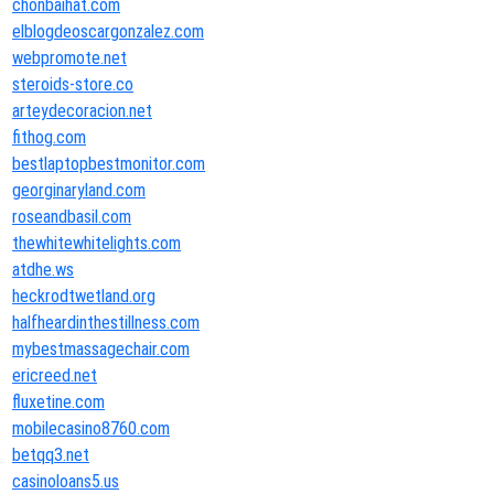
chonbaihat.com
elblogdeoscargonzalez.com
webpromote.net
steroids-store.co
arteydecoracion.net
fithog.com
bestlaptopbestmonitor.com
georginaryland.com
roseandbasil.com
thewhitewhitelights.com
atdhe.ws
heckrodtwetland.org
halfheardinthestillness.com
mybestmassagechair.com
ericreed.net
fluxetine.com
mobilecasino8760.com
betqq3.net
casinoloans5.us