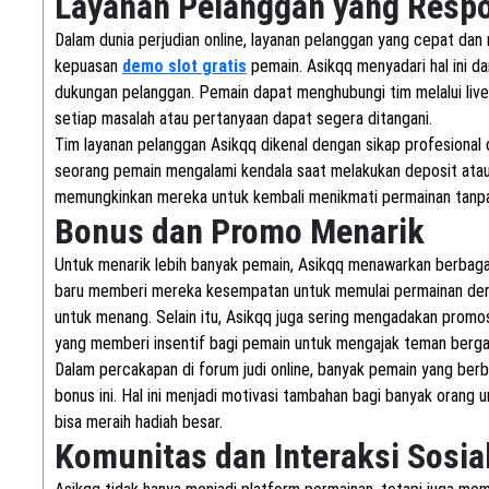
Layanan Pelanggan yang Respo
Dalam dunia perjudian online, layanan pelanggan yang cepat dan
kepuasan
demo slot gratis
pemain. Asikqq menyadari hal ini d
dukungan pelanggan. Pemain dapat menghubungi tim melalui live 
setiap masalah atau pertanyaan dapat segera ditangani.
Tim layanan pelanggan Asikqq dikenal dengan sikap profesional 
seorang pemain mengalami kendala saat melakukan deposit atau
memungkinkan mereka untuk kembali menikmati permainan tanp
Bonus dan Promo Menarik
Untuk menarik lebih banyak pemain, Asikqq menawarkan berbaga
baru memberi mereka kesempatan untuk memulai permainan den
untuk menang. Selain itu, Asikqq juga sering mengadakan promos
yang memberi insentif bagi pemain untuk mengajak teman berg
Dalam percakapan di forum judi online, banyak pemain yang ber
bonus ini. Hal ini menjadi motivasi tambahan bagi banyak oran
bisa meraih hadiah besar.
Komunitas dan Interaksi Sosia