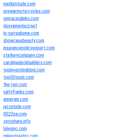
mediatitude.com
prewarmotorcycles.com
simracinglinks.com
dosyamerkezi.net
le-surrealisme.com
showcasebeauty.com
insurancepolicyexpert.com
statkeycompany.com
carolinadeckbuilders.com
topinvestingblog.com
top50tools.com
the-rep.com
saltyfranks.com
annerani.com
jazzatude.com
0022pa.com
zeroshare.info
bilesinc.com
milaretreatnz.com