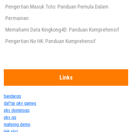
Pengertian Masuk Toto: Panduan Pemula Dalam
Permainan
Memahami Data Kingkong4D: Panduan Komprehensif
Pengertian No HK: Panduan Komprehensif
Links
bandarqq
daftar pkv games
pkv dominoqq
pkv qq
mahjong demo
link slot