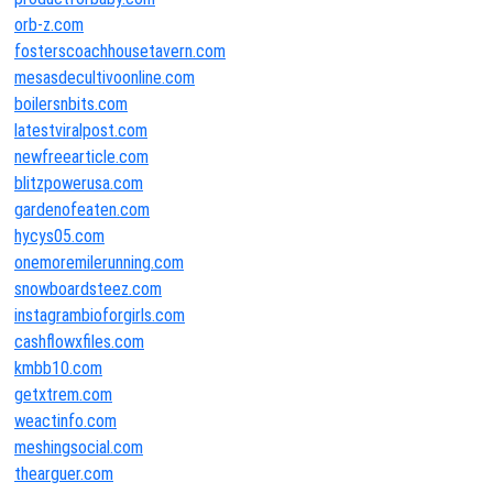
orb-z.com
fosterscoachhousetavern.com
mesasdecultivoonline.com
boilersnbits.com
latestviralpost.com
newfreearticle.com
blitzpowerusa.com
gardenofeaten.com
hycys05.com
onemoremilerunning.com
snowboardsteez.com
instagrambioforgirls.com
cashflowxfiles.com
kmbb10.com
getxtrem.com
weactinfo.com
meshingsocial.com
thearguer.com