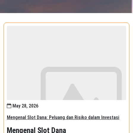
May 28, 2026
Mengenal Slot Dana: Peluang dan Risiko dalam Investasi
Mengenal Slot Dana