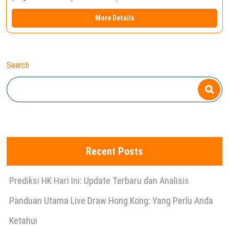
More Details
Search
Recent Posts
Prediksi HK Hari Ini: Update Terbaru dan Analisis
Panduan Utama Live Draw Hong Kong: Yang Perlu Anda
Ketahui