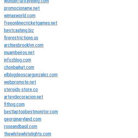
wonderfultraveling.com
promocioname.net
wimaxworld.com
freeonlinecricketgames.net
bestcashing.biz
firerestrictions.us
archiesbrooklyn.com
muambeiros.net
infozblog.com
chonbaihat.com
elblogdeoscargonzalez.com
webpromote.net
steroids-store.co
arteydecoracion.net
fithog.com
bestlaptopbestmonitor.com
georginaryland.com
roseandbasil.com
thewhitewhitelights.com