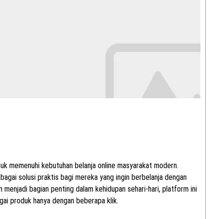
Search
tuk memenuhi kebutuhan belanja online masyarakat modern.
bagai solusi praktis bagi mereka yang ingin berbelanja dengan
 menjadi bagian penting dalam kehidupan sehari-hari, platform ini
i produk hanya dengan beberapa klik.