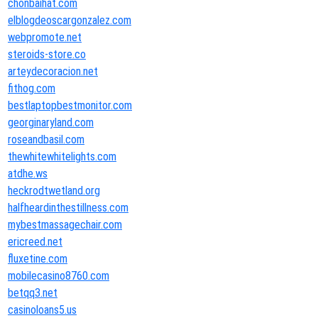
chonbaihat.com
elblogdeoscargonzalez.com
webpromote.net
steroids-store.co
arteydecoracion.net
fithog.com
bestlaptopbestmonitor.com
georginaryland.com
roseandbasil.com
thewhitewhitelights.com
atdhe.ws
heckrodtwetland.org
halfheardinthestillness.com
mybestmassagechair.com
ericreed.net
fluxetine.com
mobilecasino8760.com
betqq3.net
casinoloans5.us