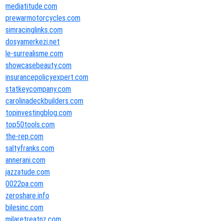
mediatitude.com
prewarmotorcycles.com
simracinglinks.com
dosyamerkezi.net
le-surrealisme.com
showcasebeauty.com
insurancepolicyexpert.com
statkeycompany.com
carolinadeckbuilders.com
topinvestingblog.com
top50tools.com
the-rep.com
saltyfranks.com
annerani.com
jazzatude.com
0022pa.com
zeroshare.info
bilesinc.com
milaretreatnz.com