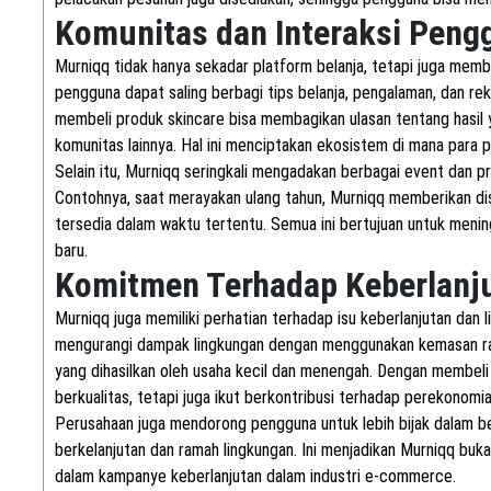
Komunitas dan Interaksi Peng
Murniqq tidak hanya sekadar platform belanja, tetapi juga memb
pengguna dapat saling berbagi tips belanja, pengalaman, dan r
membeli produk skincare bisa membagikan ulasan tentang hasil
komunitas lainnya. Hal ini menciptakan ekosistem di mana para
Selain itu, Murniqq seringkali mengadakan berbagai event dan p
Contohnya, saat merayakan ulang tahun, Murniqq memberikan di
tersedia dalam waktu tertentu. Semua ini bertujuan untuk menin
baru.
Komitmen Terhadap Keberlanj
Murniqq juga memiliki perhatian terhadap isu keberlanjutan dan
mengurangi dampak lingkungan dengan menggunakan kemasan rama
yang dihasilkan oleh usaha kecil dan menengah. Dengan membeli
berkualitas, tetapi juga ikut berkontribusi terhadap perekonomia
Perusahaan juga mendorong pengguna untuk lebih bijak dalam be
berkelanjutan dan ramah lingkungan. Ini menjadikan Murniqq buka
dalam kampanye keberlanjutan dalam industri e-commerce.