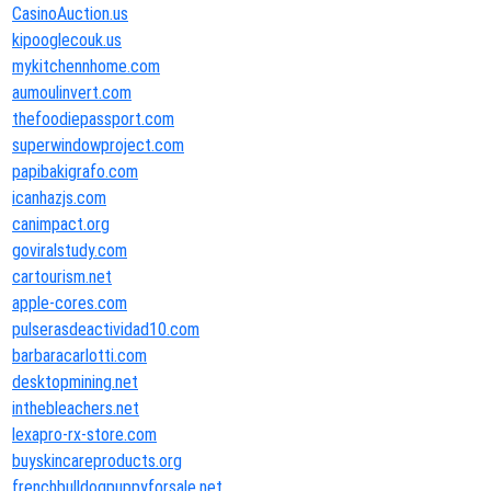
CasinoAuction.us
kipooglecouk.us
mykitchennhome.com
aumoulinvert.com
thefoodiepassport.com
superwindowproject.com
papibakigrafo.com
icanhazjs.com
canimpact.org
goviralstudy.com
cartourism.net
apple-cores.com
pulserasdeactividad10.com
barbaracarlotti.com
desktopmining.net
inthebleachers.net
lexapro-rx-store.com
buyskincareproducts.org
frenchbulldogpuppyforsale.net