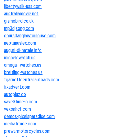
libertywalk-usa.com
australiamovie.net
gizmobird.co.uk
mp3djsong.com
coursdanglaistoulouse.com
neptunuslex.com
auguri-di-natale.info
michelewatch.us
omega--watches.us
breitling-watches.us
tgarnettcentrallautoads.com
fixadvert.com
autopluz.co
save3time-c.com
vexonhcf.com
demos-pixelsparadise.com
mediatitude.com
prewarmotorcycles.com