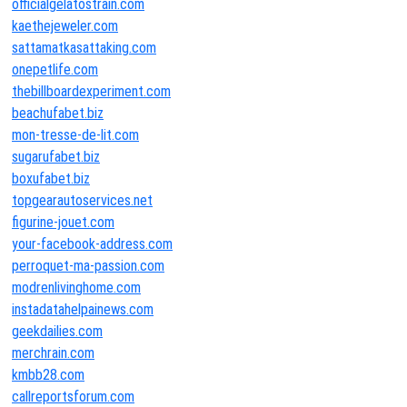
officialgelatostrain.com
kaethejeweler.com
sattamatkasattaking.com
onepetlife.com
thebillboardexperiment.com
beachufabet.biz
mon-tresse-de-lit.com
sugarufabet.biz
boxufabet.biz
topgearautoservices.net
figurine-jouet.com
your-facebook-address.com
perroquet-ma-passion.com
modrenlivinghome.com
instadatahelpainews.com
geekdailies.com
merchrain.com
kmbb28.com
callreportsforum.com