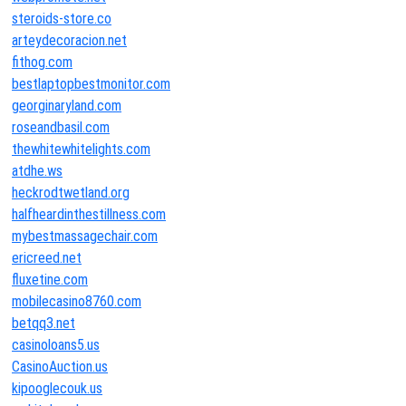
steroids-store.co
arteydecoracion.net
fithog.com
bestlaptopbestmonitor.com
georginaryland.com
roseandbasil.com
thewhitewhitelights.com
atdhe.ws
heckrodtwetland.org
halfheardinthestillness.com
mybestmassagechair.com
ericreed.net
fluxetine.com
mobilecasino8760.com
betqq3.net
casinoloans5.us
CasinoAuction.us
kipooglecouk.us