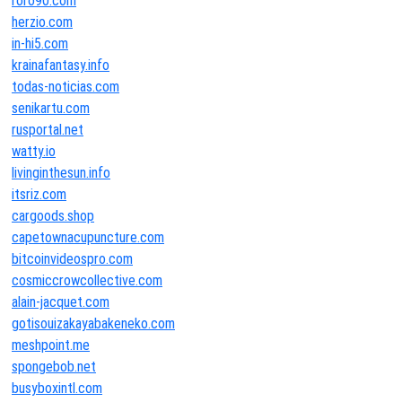
roro90.com
herzio.com
in-hi5.com
krainafantasy.info
todas-noticias.com
senikartu.com
rusportal.net
watty.io
livinginthesun.info
itsriz.com
cargoods.shop
capetownacupuncture.com
bitcoinvideospro.com
cosmiccrowcollective.com
alain-jacquet.com
gotisouizakayabakeneko.com
meshpoint.me
spongebob.net
busyboxintl.com