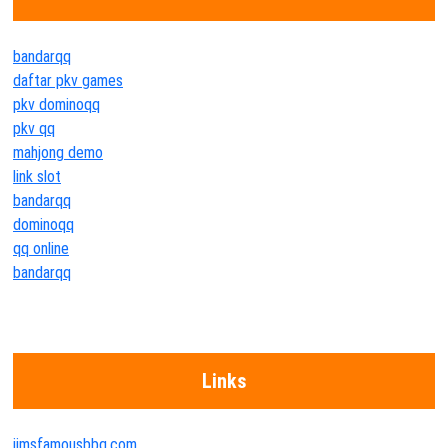
bandarqq
daftar pkv games
pkv dominoqq
pkv qq
mahjong demo
link slot
bandarqq
dominoqq
qq online
bandarqq
Links
jimsfamousbbq.com