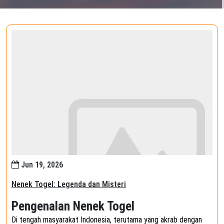
Jun 19, 2026
Nenek Togel: Legenda dan Misteri
Pengenalan Nenek Togel
Di tengah masyarakat Indonesia, terutama yang akrab dengan