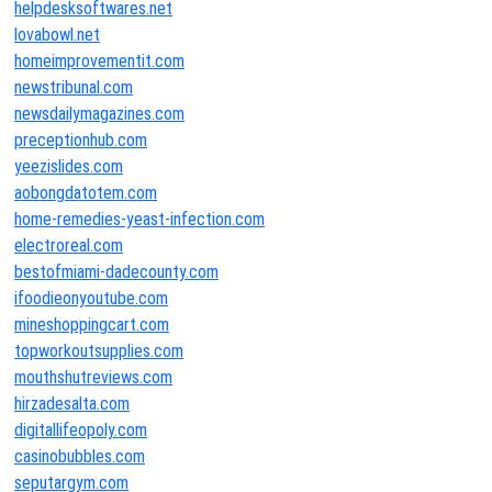
helpdesksoftwares.net
lovabowl.net
homeimprovementit.com
newstribunal.com
newsdailymagazines.com
preceptionhub.com
yeezislides.com
aobongdatotem.com
home-remedies-yeast-infection.com
electroreal.com
bestofmiami-dadecounty.com
ifoodieonyoutube.com
mineshoppingcart.com
topworkoutsupplies.com
mouthshutreviews.com
hirzadesalta.com
digitallifeopoly.com
casinobubbles.com
seputargym.com