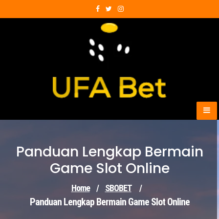
Skip
to
content
Gunakan E-Wallet DANA untuk deposit dan nikmati Deposit puls
saat bermain slot online gacor di situs judi terpercaya.
Panduan Lengkap Bermain
Game Slot Online
Home
/
SBOBET
/
Panduan Lengkap Bermain Game Slot Online