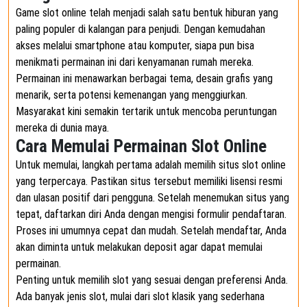
Game slot online telah menjadi salah satu bentuk hiburan yang
paling populer di kalangan para penjudi. Dengan kemudahan
akses melalui smartphone atau komputer, siapa pun bisa
menikmati permainan ini dari kenyamanan rumah mereka.
Permainan ini menawarkan berbagai tema, desain grafis yang
menarik, serta potensi kemenangan yang menggiurkan.
Masyarakat kini semakin tertarik untuk mencoba peruntungan
mereka di dunia maya.
Cara Memulai Permainan Slot Online
Untuk memulai, langkah pertama adalah memilih situs slot online
yang terpercaya. Pastikan situs tersebut memiliki lisensi resmi
dan ulasan positif dari pengguna. Setelah menemukan situs yang
tepat, daftarkan diri Anda dengan mengisi formulir pendaftaran.
Proses ini umumnya cepat dan mudah. Setelah mendaftar, Anda
akan diminta untuk melakukan deposit agar dapat memulai
permainan.
Penting untuk memilih slot yang sesuai dengan preferensi Anda.
Ada banyak jenis slot, mulai dari slot klasik yang sederhana