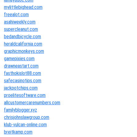
mylittlebighead.com
freealot.com
asahiweekly.com
supercleanut.com
bedandbicycle.com
heraldcalifornia.com
graphicmonkeys.com
gamepixies.com
drawneastart.com
fasthokislot88.com
safecasinotips.com
jackpotchips.com
proelitesoftware.com
allcustomercarenumbers.com
familyblogger.xyz
chrisjohnslawgroup.com
klub-vulcan-online.com
breitkamp.com