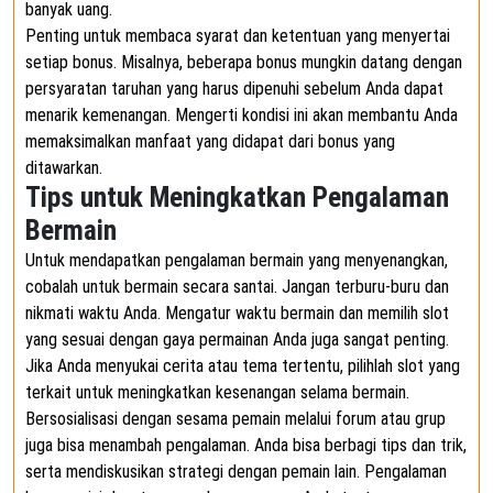
banyak uang.
Penting untuk membaca syarat dan ketentuan yang menyertai
setiap bonus. Misalnya, beberapa bonus mungkin datang dengan
persyaratan taruhan yang harus dipenuhi sebelum Anda dapat
menarik kemenangan. Mengerti kondisi ini akan membantu Anda
memaksimalkan manfaat yang didapat dari bonus yang
ditawarkan.
Tips untuk Meningkatkan Pengalaman
Bermain
Untuk mendapatkan pengalaman bermain yang menyenangkan,
cobalah untuk bermain secara santai. Jangan terburu-buru dan
nikmati waktu Anda. Mengatur waktu bermain dan memilih slot
yang sesuai dengan gaya permainan Anda juga sangat penting.
Jika Anda menyukai cerita atau tema tertentu, pilihlah slot yang
terkait untuk meningkatkan kesenangan selama bermain.
Bersosialisasi dengan sesama pemain melalui forum atau grup
juga bisa menambah pengalaman. Anda bisa berbagi tips dan trik,
serta mendiskusikan strategi dengan pemain lain. Pengalaman