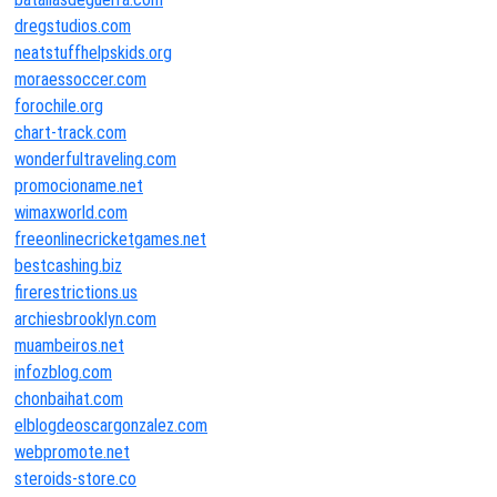
dregstudios.com
neatstuffhelpskids.org
moraessoccer.com
forochile.org
chart-track.com
wonderfultraveling.com
promocioname.net
wimaxworld.com
freeonlinecricketgames.net
bestcashing.biz
firerestrictions.us
archiesbrooklyn.com
muambeiros.net
infozblog.com
chonbaihat.com
elblogdeoscargonzalez.com
webpromote.net
steroids-store.co