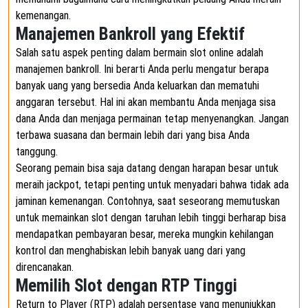
kemenangan.
Manajemen Bankroll yang Efektif
Salah satu aspek penting dalam bermain slot online adalah
manajemen bankroll. Ini berarti Anda perlu mengatur berapa
banyak uang yang bersedia Anda keluarkan dan mematuhi
anggaran tersebut. Hal ini akan membantu Anda menjaga sisa
dana Anda dan menjaga permainan tetap menyenangkan. Jangan
terbawa suasana dan bermain lebih dari yang bisa Anda
tanggung.
Seorang pemain bisa saja datang dengan harapan besar untuk
meraih jackpot, tetapi penting untuk menyadari bahwa tidak ada
jaminan kemenangan. Contohnya, saat seseorang memutuskan
untuk memainkan slot dengan taruhan lebih tinggi berharap bisa
mendapatkan pembayaran besar, mereka mungkin kehilangan
kontrol dan menghabiskan lebih banyak uang dari yang
direncanakan.
Memilih Slot dengan RTP Tinggi
Return to Player (RTP) adalah persentase yang menunjukkan