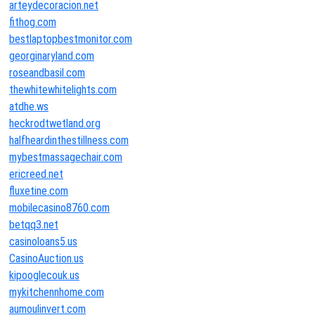
arteydecoracion.net
fithog.com
bestlaptopbestmonitor.com
georginaryland.com
roseandbasil.com
thewhitewhitelights.com
atdhe.ws
heckrodtwetland.org
halfheardinthestillness.com
mybestmassagechair.com
ericreed.net
fluxetine.com
mobilecasino8760.com
betqq3.net
casinoloans5.us
CasinoAuction.us
kipooglecouk.us
mykitchennhome.com
aumoulinvert.com