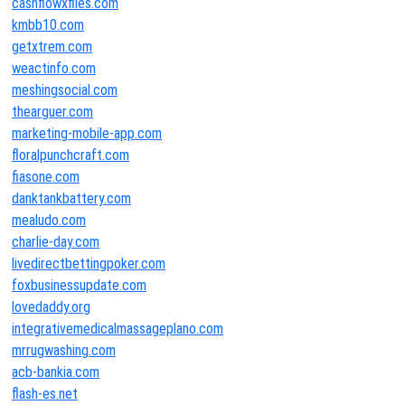
cashflowxfiles.com
kmbb10.com
getxtrem.com
weactinfo.com
meshingsocial.com
thearguer.com
marketing-mobile-app.com
floralpunchcraft.com
fiasone.com
danktankbattery.com
mealudo.com
charlie-day.com
livedirectbettingpoker.com
foxbusinessupdate.com
lovedaddy.org
integrativemedicalmassageplano.com
mrrugwashing.com
acb-bankia.com
flash-es.net