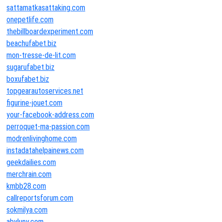
sattamatkasattaking.com
onepetlife.com
thebillboardexperiment.com
beachufabet.biz
mon-tresse-de-lit.com
sugarufabet.biz
boxufabet.biz
topgearautoservices.net
figurine-jouet.com
your-facebook-address.com
perroquet-ma-passion.com
modrenlivinghome.com
instadatahelpainews.com
geekdailies.com
merchrain.com
kmbb28.com
callreportsforum.com
sokmilya.com
abyluny.com