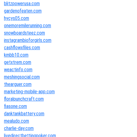
blitzpowerusa.com
gardenofeaten.com
hycys05.com
onemoremilerunning.com
snowboardsteez.com
instagrambioforgirls.com
cashflowxfiles.com
kmbb10.com
getxtrem.com
weactinfo.com
meshingsocial.com
thearguer.com
marketing-mobile-app.com
floralpunchcraft.com
fiasone.com
danktankbattery.com
mealudo.com
charlie-day.com
livedirectbettingpoker.com