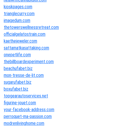
kioskpages.com
trianglecurry.com
imagedum.com
thetowerswellnessretreat.com
officialgelatostrain.com
kaethejeweler.com
sattamatkasattaking.com
onepetlife.com
thebillboardexperiment.com
beachufabet.biz
mon-tresse-de-lit.com
sugarufabet.biz
boxufabet.biz
topgearautoservices.net
figurine-jouet.com
your-facebook-address.com
perroquet-ma-passion.com
modrenlivinghome.com