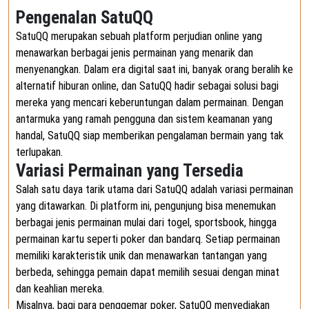
Pengenalan SatuQQ
SatuQQ merupakan sebuah platform perjudian online yang
menawarkan berbagai jenis permainan yang menarik dan
menyenangkan. Dalam era digital saat ini, banyak orang beralih ke
alternatif hiburan online, dan SatuQQ hadir sebagai solusi bagi
mereka yang mencari keberuntungan dalam permainan. Dengan
antarmuka yang ramah pengguna dan sistem keamanan yang
handal, SatuQQ siap memberikan pengalaman bermain yang tak
terlupakan.
Variasi Permainan yang Tersedia
Salah satu daya tarik utama dari SatuQQ adalah variasi permainan
yang ditawarkan. Di platform ini, pengunjung bisa menemukan
berbagai jenis permainan mulai dari togel, sportsbook, hingga
permainan kartu seperti poker dan bandarq. Setiap permainan
memiliki karakteristik unik dan menawarkan tantangan yang
berbeda, sehingga pemain dapat memilih sesuai dengan minat
dan keahlian mereka.
Misalnya, bagi para penggemar poker, SatuQQ menyediakan