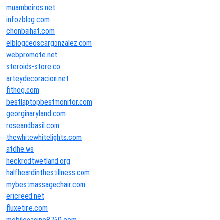
muambeiros.net
infozblog.com
chonbaihat.com
elblogdeoscargonzalez.com
webpromote.net
steroids-store.co
arteydecoracion.net
fithog.com
bestlaptopbestmonitor.com
georginaryland.com
roseandbasil.com
thewhitewhitelights.com
atdhe.ws
heckrodtwetland.org
halfheardinthestillness.com
mybestmassagechair.com
ericreed.net
fluxetine.com
mobilecasino8760.com