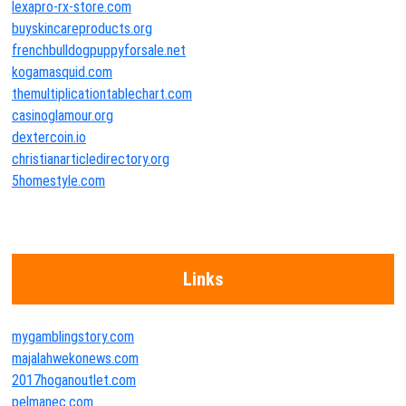
lexapro-rx-store.com
buyskincareproducts.org
frenchbulldogpuppyforsale.net
kogamasquid.com
themultiplicationtablechart.com
casinoglamour.org
dextercoin.io
christianarticledirectory.org
5homestyle.com
Links
mygamblingstory.com
majalahwekonews.com
2017hoganoutlet.com
pelmanec.com