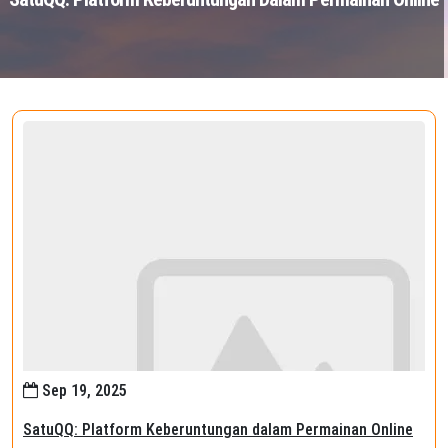
Sep 19, 2025
SatuQQ: Platform Keberuntungan dalam Permainan Online