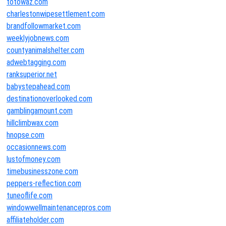
totowaz.com
charlestonwipesettlement.com
brandfollowmarket.com
weeklyjobnews.com
countyanimalshelter.com
adwebtagging.com
ranksuperior.net
babystepahead.com
destinationoverlooked.com
gamblingamount.com
hillclimbwax.com
hnopse.com
occasionnews.com
lustofmoney.com
timebusinesszone.com
peppers-reflection.com
tuneoflife.com
windowwellmaintenancepros.com
affiliateholder.com