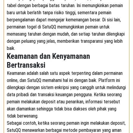
tabel dengan berbagai batas taruhan. Ini memungkinkan pemain
baru untuk berlatih tanpa risiko tinggi, sementara pemain
berpengalaman dapat mengejar kemenangan besar. Di sisi lain,
permainan togel di SatuQQ memungkinkan pemain untuk
memasang taruhan dengan mudah, dan setiap taruhan dilengkapi
dengan peluang yang jelas, memberikan transparansi yang lebih
baik.
Keamanan dan Kenyamanan
Bertransaksi
Keamanan adalah salah satu aspek terpenting dalam permainan
online, dan SatuQQ memahami hal ini dengan baik. Platform ini
dilengkapi dengan sistem enkripsi yang canggih untuk melindungi
data pribadi dan transaksi keuangan pengguna. Ketika seorang
pemain melakukan deposit atau penarikan, informasi tersebut
akan diamankan sehingga tidak bisa diakses oleh pihak yang
tidak berwenang.
Sebagai contoh, ketika seorang pemain ingin melakukan deposit,
SatuQQ menawarkan berbagai metode pembayaran yang aman