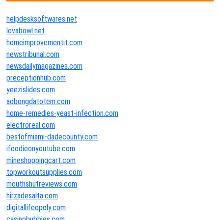
helpdesksoftwares.net
lovabowl.net
homeimprovementit.com
newstribunal.com
newsdailymagazines.com
preceptionhub.com
yeezislides.com
aobongdatotem.com
home-remedies-yeast-infection.com
electroreal.com
bestofmiami-dadecounty.com
ifoodieonyoutube.com
mineshoppingcart.com
topworkoutsupplies.com
mouthshutreviews.com
hirzadesalta.com
digitallifeopoly.com
casinobubbles.com