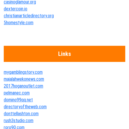
casinoglamour.org
dextercoin.io
christianarticledirectory.org
5homestyle.com
Links
mygamblingstory.com
majalahwekonews.com
2017hoganoutlet.com
pelmanec.com
domino99qq.net
directoryoftheweb.com
donttellashton.com
rush3studio.com
roro90.com