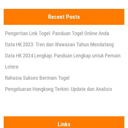
Recent Posts
Pengertian Link Togel: Panduan Togel Online Anda
Data HK 2023: Tren dan Wawasan Tahun Mendatang
Data HK 2024 Lengkap: Panduan Lengkap untuk Pemain
Lotere
Rahasia Sukses Bermain Togel
Pengeluaran Hongkong Terkini: Update dan Analisis
Links