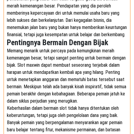
meraih kemenangan besar. Pendapatan yang dia peroleh
memberinya kepercayaan diri untuk memulai usaha baru yang
lebih sukses dan berkelanjutan. Dari kegagalan bisnis, dia
menemukan jalan baru yang bukan hanya memberikan keuntungan
finansial, tetapi juga kesempatan untuk belajar dan berkembang.
Pentingnya Bermain Dengan Bijak
Memang menarik untuk percaya pada kemungkinan meraih
kemenangan besar, tetapi sangat penting untuk bermain dengan
bijak. Slot maxwin dapat membuat seseorang terjebak dalam
harapan untuk mendapatkan kembali apa yang hilang. Penting
untuk menetapkan anggaran dan mematuhi batas tersebut saat
bermain. Meskipun telah ada banyak kisah inspiratif, tidak semua
pemain berakhir dengan kebahagiaan. Beberapa pemain jatuh ke
dalam siklus perjudian yang merugikan.
Keberhasilan dalam bermain slot tidak hanya ditentukan oleh
keberuntungan, tetapi juga oleh pengelolaan dana yang baik.
Banyak pemain yang berpengalaman menyarankan agar pemain
baru belajar tentang fitur, mekanisme permainan, dan batasan