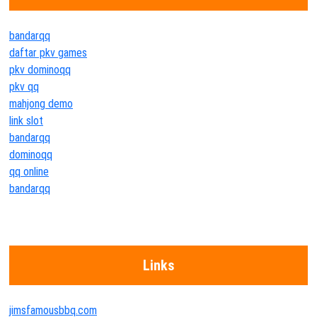
bandarqq
daftar pkv games
pkv dominoqq
pkv qq
mahjong demo
link slot
bandarqq
dominoqq
qq online
bandarqq
Links
jimsfamousbbq.com