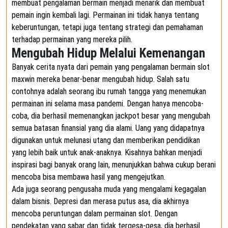
membuat pengalaman bermain menjadi menarik dan membuat
pemain ingin kembali lagi. Permainan ini tidak hanya tentang
keberuntungan, tetapi juga tentang strategi dan pemahaman
terhadap permainan yang mereka pilih.
Mengubah Hidup Melalui Kemenangan
Banyak cerita nyata dari pemain yang pengalaman bermain slot
maxwin mereka benar-benar mengubah hidup. Salah satu
contohnya adalah seorang ibu rumah tangga yang menemukan
permainan ini selama masa pandemi. Dengan hanya mencoba-
coba, dia berhasil memenangkan jackpot besar yang mengubah
semua batasan finansial yang dia alami. Uang yang didapatnya
digunakan untuk melunasi utang dan memberikan pendidikan
yang lebih baik untuk anak-anaknya. Kisahnya bahkan menjadi
inspirasi bagi banyak orang lain, menunjukkan bahwa cukup berani
mencoba bisa membawa hasil yang mengejutkan.
Ada juga seorang pengusaha muda yang mengalami kegagalan
dalam bisnis. Depresi dan merasa putus asa, dia akhirnya
mencoba peruntungan dalam permainan slot. Dengan
pendekatan yang sabar dan tidak tergesa-gesa, dia berhasil