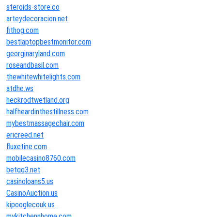
steroids-store.co
arteydecoracion.net
fithog.com
bestlaptopbestmonitor.com
georginaryland.com
roseandbasil.com
thewhitewhitelights.com
atdhe.ws
heckrodtwetland.org
halfheardinthestillness.com
mybestmassagechair.com
ericreed.net
fluxetine.com
mobilecasino8760.com
betqq3.net
casinoloans5.us
CasinoAuction.us
kipooglecouk.us
mykitchennhome.com