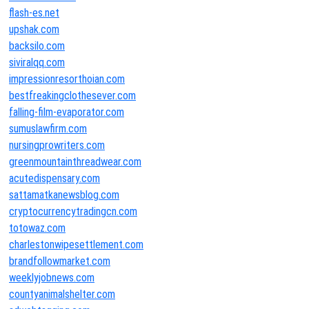
flash-es.net
upshak.com
backsilo.com
siviralqq.com
impressionresorthoian.com
bestfreakingclothesever.com
falling-film-evaporator.com
sumuslawfirm.com
nursingprowriters.com
greenmountainthreadwear.com
acutedispensary.com
sattamatkanewsblog.com
cryptocurrencytradingcn.com
totowaz.com
charlestonwipesettlement.com
brandfollowmarket.com
weeklyjobnews.com
countyanimalshelter.com