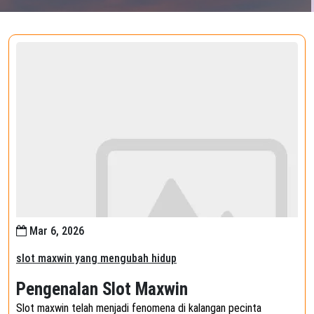
Mar 6, 2026
slot maxwin yang mengubah hidup
Pengenalan Slot Maxwin
Slot maxwin telah menjadi fenomena di kalangan pecinta