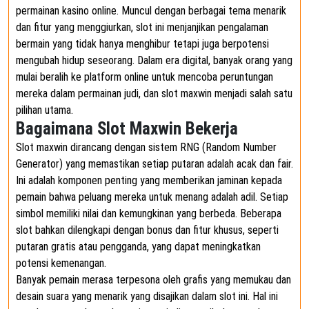
permainan kasino online. Muncul dengan berbagai tema menarik
dan fitur yang menggiurkan, slot ini menjanjikan pengalaman
bermain yang tidak hanya menghibur tetapi juga berpotensi
mengubah hidup seseorang. Dalam era digital, banyak orang yang
mulai beralih ke platform online untuk mencoba peruntungan
mereka dalam permainan judi, dan slot maxwin menjadi salah satu
pilihan utama.
Bagaimana Slot Maxwin Bekerja
Slot maxwin dirancang dengan sistem RNG (Random Number
Generator) yang memastikan setiap putaran adalah acak dan fair.
Ini adalah komponen penting yang memberikan jaminan kepada
pemain bahwa peluang mereka untuk menang adalah adil. Setiap
simbol memiliki nilai dan kemungkinan yang berbeda. Beberapa
slot bahkan dilengkapi dengan bonus dan fitur khusus, seperti
putaran gratis atau pengganda, yang dapat meningkatkan
potensi kemenangan.
Banyak pemain merasa terpesona oleh grafis yang memukau dan
desain suara yang menarik yang disajikan dalam slot ini. Hal ini