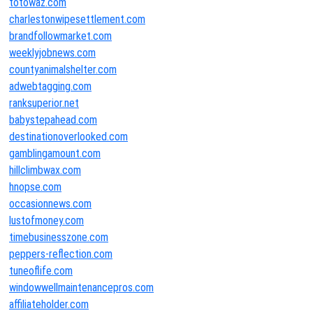
totowaz.com
charlestonwipesettlement.com
brandfollowmarket.com
weeklyjobnews.com
countyanimalshelter.com
adwebtagging.com
ranksuperior.net
babystepahead.com
destinationoverlooked.com
gamblingamount.com
hillclimbwax.com
hnopse.com
occasionnews.com
lustofmoney.com
timebusinesszone.com
peppers-reflection.com
tuneoflife.com
windowwellmaintenancepros.com
affiliateholder.com