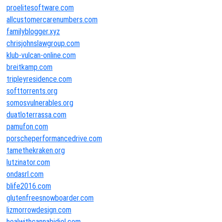
proelitesoftware.com
allcustomercarenumbers.com
familyblogger.xyz
chrisjohnslawgroup.com
klub-vulcan-online.com
breitkamp.com
tripleyresidence.com
softtorrents.org
somosvulnerables.org
duatloterrassa.com
pamufon.com
porscheperformancedrive.com
tamethekraken.org
lutzinator.com
ondasrl.com
blife2016.com
glutenfreesnowboarder.com
lizmorrowdesign.com
healwithcannabidiol.com