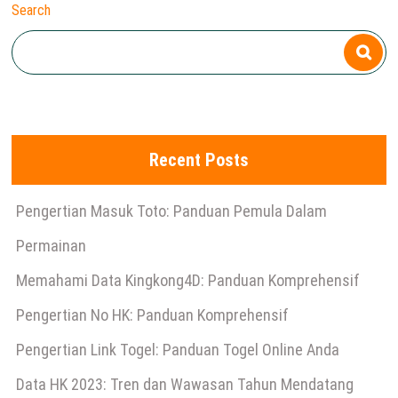
Search
Recent Posts
Pengertian Masuk Toto: Panduan Pemula Dalam
Permainan
Memahami Data Kingkong4D: Panduan Komprehensif
Pengertian No HK: Panduan Komprehensif
Pengertian Link Togel: Panduan Togel Online Anda
Data HK 2023: Tren dan Wawasan Tahun Mendatang