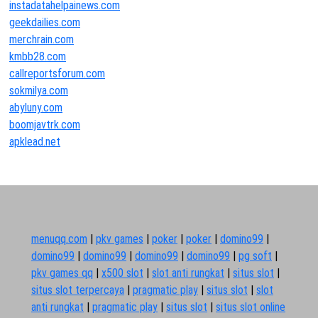
instadatahelpainews.com
geekdailies.com
merchrain.com
kmbb28.com
callreportsforum.com
sokmilya.com
abyluny.com
boomjavtrk.com
apklead.net
menuqq.com
|
pkv games
|
poker
|
poker
|
domino99
|
domino99
|
domino99
|
domino99
|
domino99
|
pg soft
|
pkv games qq
|
x500 slot
|
slot anti rungkat
|
situs slot
|
situs slot terpercaya
|
pragmatic play
|
situs slot
|
slot
anti rungkat
|
pragmatic play
|
situs slot
|
situs slot online