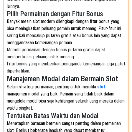
lainnya.
Pilih Permainan dengan Fitur Bonus
Banyak mesin slot modern dilengkapi dengan fitur bonus yang
bisa meningkatkan peluang pemain untuk menang. Fitur-fitur ini
sering kali mencakup putaran gratis atau bonus lain yang dapat
menggandakan kemenangan pemain.
Memilih permainan dengan bonus putaran gratis dapat
memperbesar peluang untuk menang.
Fitur bonus yang memberikan pengganda kemenangan juga patut
diperhatikan.
Manajemen Modal dalam Bermain Slot
Selain strategi permainan, penting untuk memiliki
slot
manajemen modal yang baik. Pemain yang tidak bijak dalam
mengelola modal bisa saja kehilangan seluruh uang mereka dalam
waktu singkat.
Tentukan Batas Waktu dan Modal
Menetapkan batasan bermain sangat penting dalam permainan
slot. Berikut beberapa langkah yang dapat membantu: