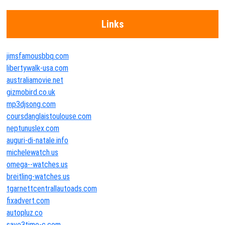
Links
jimsfamousbbq.com
libertywalk-usa.com
australiamovie.net
gizmobird.co.uk
mp3djsong.com
coursdanglaistoulouse.com
neptunuslex.com
auguri-di-natale.info
michelewatch.us
omega--watches.us
breitling-watches.us
tgarnettcentrallautoads.com
fixadvert.com
autopluz.co
save3time-c.com