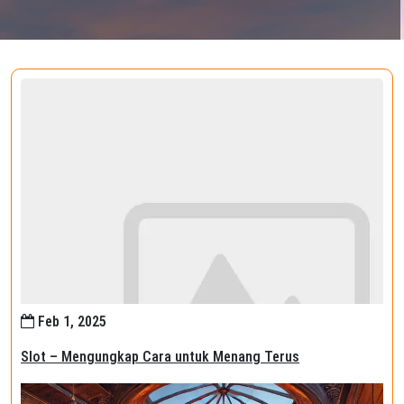
Feb 1, 2025
Slot – Mengungkap Cara untuk Menang Terus