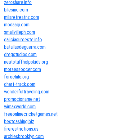
zeroshare.info
bilesinc.com
milaretreatnz.com
modaagi.com
smallvilleph.com
galiciasuroeste.info
batallasdeguerra.com
dregstudios.com
neatstuffhelpskids.org
moraessoccer.com
forochile.org
chart-track.com
wonderfultraveling.com
promocioname.net
wimaxworld.com
freeonlinecricketgames.net
bestcashing.biz
firerestrictions.us
archiesbrooklyn.com