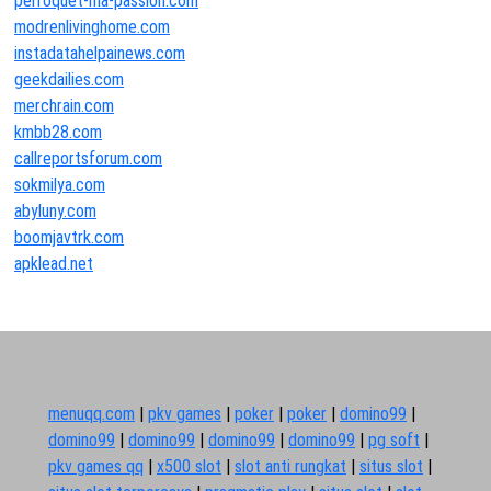
perroquet-ma-passion.com
modrenlivinghome.com
instadatahelpainews.com
geekdailies.com
merchrain.com
kmbb28.com
callreportsforum.com
sokmilya.com
abyluny.com
boomjavtrk.com
apklead.net
menuqq.com
|
pkv games
|
poker
|
poker
|
domino99
|
domino99
|
domino99
|
domino99
|
domino99
|
pg soft
|
pkv games qq
|
x500 slot
|
slot anti rungkat
|
situs slot
|