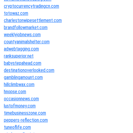
cryptocurrencytradingcn.com
totowaz.com
charlestonwipesettlement.com
brandfollowmarket.com
weeklyjobnews.com
countyanimalshelter.com
adwebtagging.com
ranksuperior.net
babystepahead.com
destinationoverlooked.com
gamblingamount.com
hillclimbwax.com
hnopse.com
occasionnews.com
lustofmoney.com
timebusinesszone.com
peppers-reflection.com
tuneoflife.com