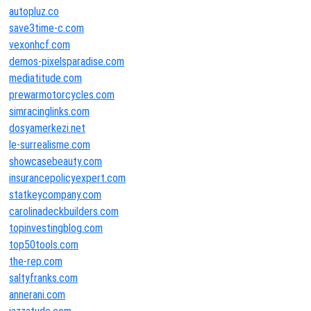
autopluz.co
save3time-c.com
vexonhcf.com
demos-pixelsparadise.com
mediatitude.com
prewarmotorcycles.com
simracinglinks.com
dosyamerkezi.net
le-surrealisme.com
showcasebeauty.com
insurancepolicyexpert.com
statkeycompany.com
carolinadeckbuilders.com
topinvestingblog.com
top50tools.com
the-rep.com
saltyfranks.com
annerani.com