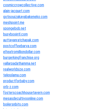
cosmiccrowcollective.com
alain-jacquet.com
gotisouizakayabakeneko.com
meshpoint.me
spongebob.net
busyboxintl.com
auttayanratchapak.com
postcoffeebarva.com
elteatromilliondollar.com
burgerkingfranchise.org
vallarpadathamma.net
realworldsize.com
teknolama.com
productforbaby.com
orb-z.com
fosterscoachhousetavern.com
mesasdecultivoonline.com
boilersnbits.com