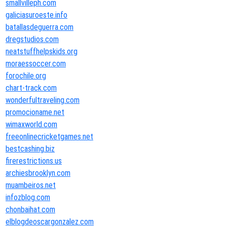
smallvilleph.com
galiciasuroeste.info
batallasdeguerra.com
dregstudios.com
neatstuffhelpskids.org
moraessoccer.com
forochile.org
chart-track.com
wonderfultraveling.com
promocioname.net
wimaxworld.com
freeonlinecricketgames.net
bestcashing.biz
firerestrictions.us
archiesbrooklyn.com
muambeiros.net
infozblog.com
chonbaihat.com
elblogdeoscargonzalez.com