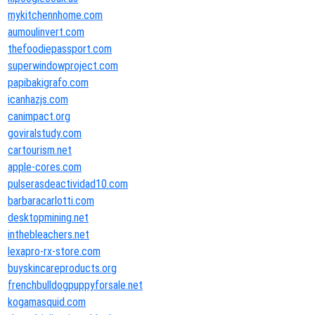
mykitchennhome.com
aumoulinvert.com
thefoodiepassport.com
superwindowproject.com
papibakigrafo.com
icanhazjs.com
canimpact.org
goviralstudy.com
cartourism.net
apple-cores.com
pulserasdeactividad10.com
barbaracarlotti.com
desktopmining.net
inthebleachers.net
lexapro-rx-store.com
buyskincareproducts.org
frenchbulldogpuppyforsale.net
kogamasquid.com