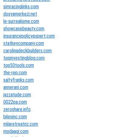
simracinglinks.com
dosyamerkezi.net
le-surrealisme.com
showcasebeauty.com
insurancepolicyexpert.com
statkeycompany.com
carolinadeckbuilders.com
topinvestingblog.com
top50tools.com
the-rep.com
saltyfranks.com
annerani.com
jazzatude.com
0022pa.com
zeroshare.info
bilesinc.com
milaretreatnz.com
modaagi.com