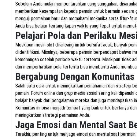
Sebelum Anda mulai mempertaruhkan uang sungguhan, disarankan
memberikan kesempatan kepada pemain untuk bermain secara grat
menguji permainan baru dan memahami mekanika serta fitur-fiturn
Anda bisa belajar tentang kapan waktu yang tepat untuk memuta
Pelajari Pola dan Perilaku Mes
Meskipun mesin slot dirancang untuk bersifat acak, banyak pem
diidentifikasi. Misalnya, beberapa pemain berpendapat bahwa m
kemenangan setelah periode waktu tertentu. Meskipun tidak ada
dan memperhatikan pola tertentu bisa membantu Anda membuat 
Bergabung Dengan Komunitas
Salah satu cara untuk meningkatkan pemahaman dan strategi be
pemain. Forum online dan grup media sosial sering kali dipenuhi 
belajar banyak dari pengalaman mereka dan juga mendapatkan in
Komunitas ini bisa menjadi tempat yang baik untuk bertanya dan
meningkatkan strategi permainan Anda.
Jaga Emosi dan Mental Saat B
Terakhir, penting untuk menjaga emosi dan mental saat bermai