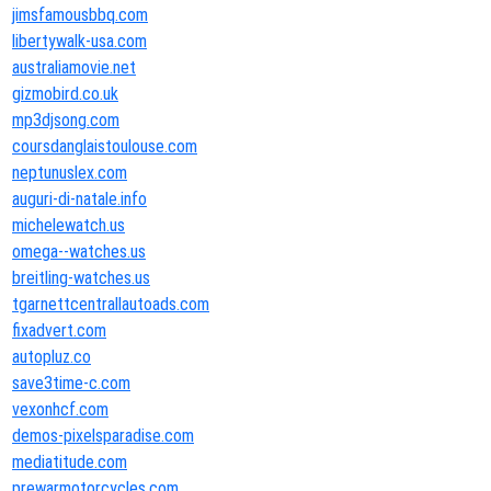
jimsfamousbbq.com
libertywalk-usa.com
australiamovie.net
gizmobird.co.uk
mp3djsong.com
coursdanglaistoulouse.com
neptunuslex.com
auguri-di-natale.info
michelewatch.us
omega--watches.us
breitling-watches.us
tgarnettcentrallautoads.com
fixadvert.com
autopluz.co
save3time-c.com
vexonhcf.com
demos-pixelsparadise.com
mediatitude.com
prewarmotorcycles.com