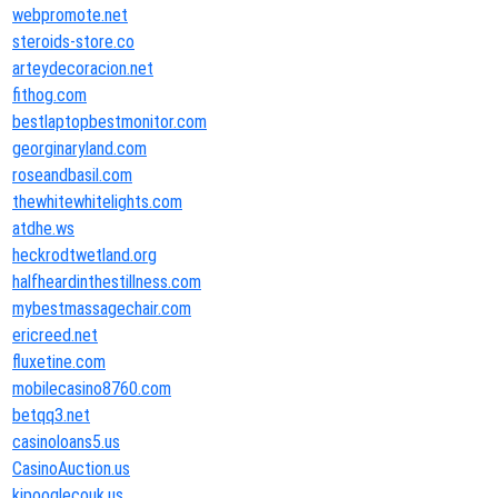
webpromote.net
steroids-store.co
arteydecoracion.net
fithog.com
bestlaptopbestmonitor.com
georginaryland.com
roseandbasil.com
thewhitewhitelights.com
atdhe.ws
heckrodtwetland.org
halfheardinthestillness.com
mybestmassagechair.com
ericreed.net
fluxetine.com
mobilecasino8760.com
betqq3.net
casinoloans5.us
CasinoAuction.us
kipooglecouk.us