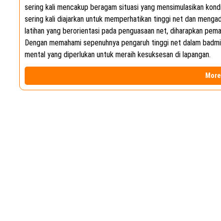
sering kali mencakup beragam situasi yang mensimulasikan kond
sering kali diajarkan untuk memperhatikan tinggi net dan meng
latihan yang berorientasi pada penguasaan net, diharapkan pemain
Dengan memahami sepenuhnya pengaruh tinggi net dalam badmin
mental yang diperlukan untuk meraih kesuksesan di lapangan.
More 