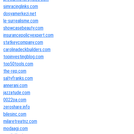
simracinglinks.com
dosyamerkezi.net
le-surrealisme.com
showcasebeauty.com
insurancepolicyexpert.com
statkeycompany.com
carolinadeckbuilders.com
topinvestingblog.com
top50tools.com
the-rep.com
saltyfranks.com
annerani.com
jazzatude.com
0022pa.com
zeroshare.info
bilesinc.com
milaretreatnz.com
modaagi.com