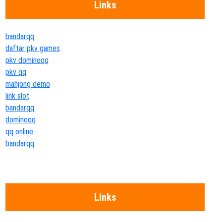
Links
bandarqq
daftar pkv games
pkv dominoqq
pkv qq
mahjong demo
link slot
bandarqq
dominoqq
qq online
bandarqq
Links