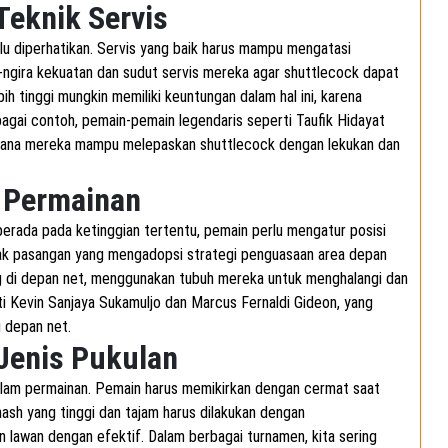
Teknik Servis
erlu diperhatikan. Servis yang baik harus mampu mengatasi
-ngira kekuatan dan sudut servis mereka agar shuttlecock dapat
h tinggi mungkin memiliki keuntungan dalam hal ini, karena
agai contoh, pemain-pemain legendaris seperti Taufik Hidayat
di mana mereka mampu melepaskan shuttlecock dengan lekukan dan
i Permainan
 berada pada ketinggian tertentu, pemain perlu mengatur posisi
yak pasangan yang mengadopsi strategi penguasaan area depan
ng di depan net, menggunakan tubuh mereka untuk menghalangi dan
rti Kevin Sanjaya Sukamuljo dan Marcus Fernaldi Gideon, yang
i depan net.
Jenis Pukulan
dalam permainan. Pemain harus memikirkan dengan cermat saat
ash yang tinggi dan tajam harus dilakukan dengan
 lawan dengan efektif. Dalam berbagai turnamen, kita sering