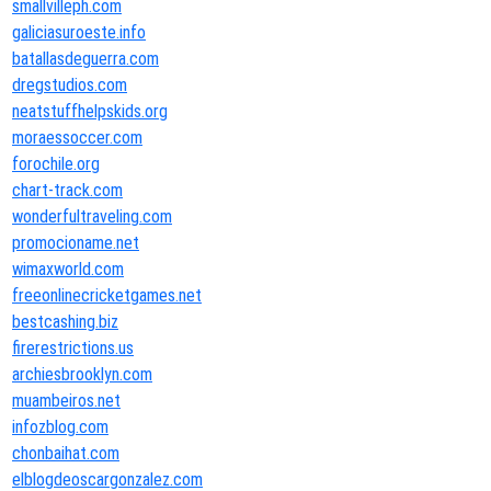
smallvilleph.com
galiciasuroeste.info
batallasdeguerra.com
dregstudios.com
neatstuffhelpskids.org
moraessoccer.com
forochile.org
chart-track.com
wonderfultraveling.com
promocioname.net
wimaxworld.com
freeonlinecricketgames.net
bestcashing.biz
firerestrictions.us
archiesbrooklyn.com
muambeiros.net
infozblog.com
chonbaihat.com
elblogdeoscargonzalez.com