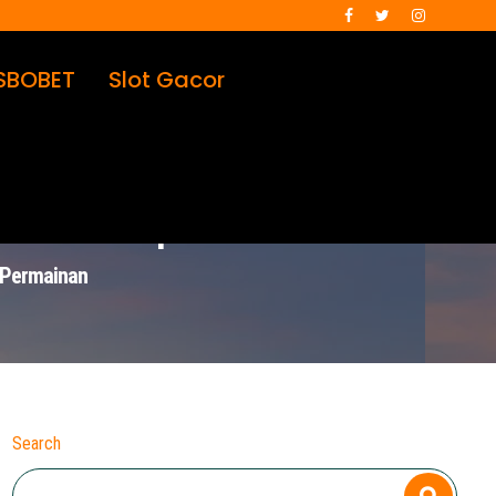
SBOBET
Slot Gacor
Terhadap Permainan
 Permainan
Search