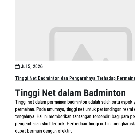
Jul 5, 2026
Tinggi Net Badminton dan Pengaruhnya Terhadap Permain
Tinggi Net dalam Badminton
Tinggi net dalam permainan badminton adalah salah satu aspek 
permainan. Pada umumnya, tinggi net untuk pertandingan resmi d
tengahnya. Hal ini memberikan tantangan tersendiri bagi para p
pengembalian shuttlecock. Perbedaan tinggi net ini mengharusk
dapat bermain dengan efektif.