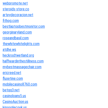
webpromote.net
steroids-store.co
arteydecoracion.net
fithog.com
bestlaptopbestmonitor.com
georginaryland.com
roseandbasil.com
thewhitewhitelights.com
atdhe.ws
heckrodtwetland.org
halfheardinthestillness.com
mybestmassagechair.com
ericreed.net
fluxetine.com
mobilecasino8760.com
betqq3.net
casinoloans5.us
CasinoAuction.us
kipooglecouk.us