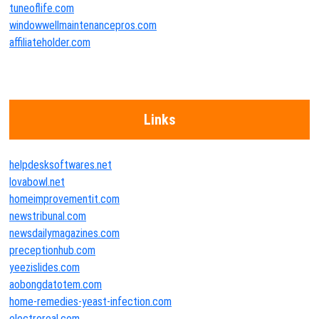
tuneoflife.com
windowwellmaintenancepros.com
affiliateholder.com
Links
helpdesksoftwares.net
lovabowl.net
homeimprovementit.com
newstribunal.com
newsdailymagazines.com
preceptionhub.com
yeezislides.com
aobongdatotem.com
home-remedies-yeast-infection.com
electroreal.com