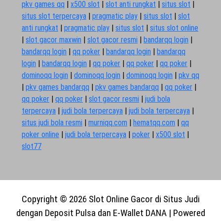
pkv games qq
|
x500 slot
|
slot anti rungkat
|
situs slot
|
situs slot terpercaya
|
pragmatic play
|
situs slot
|
slot
anti rungkat
|
pragmatic play
|
situs slot
|
situs slot online
|
slot gacor maxwin
|
slot gacor resmi
|
bandarqq login
|
bandarqq login
|
qq poker
|
bandarqq login
|
bandarqq
login
|
bandarqq login
|
qq poker
|
qq poker
|
qq poker
|
dominoqq login
|
dominoqq login
|
dominoqq login
|
pkv qq
|
pkv games bandarqq
|
pkv games bandarqq
|
qq poker
|
qq poker
|
qq poker
|
slot gacor resmi
|
judi bola
terpercaya
|
judi bola terpercaya
|
judi bola terpercaya
|
situs judi bola resmi
|
murniqq.com
|
hematqq.com
|
qq
poker online
|
judi bola terpercaya
|
poker
|
x500 slot
|
slot77
Copyright © 2026 Slot Online Gacor di Situs Judi
dengan Deposit Pulsa dan E-Wallet DANA | Powered