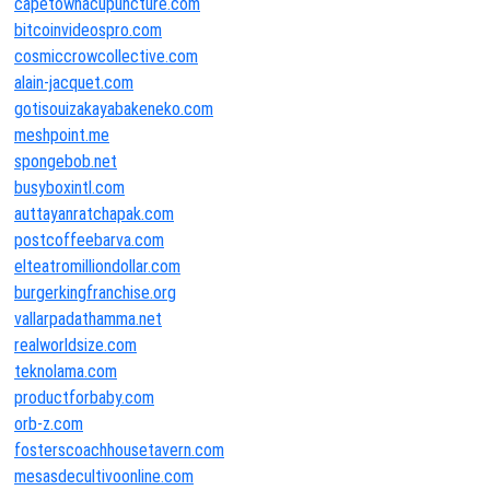
capetownacupuncture.com
bitcoinvideospro.com
cosmiccrowcollective.com
alain-jacquet.com
gotisouizakayabakeneko.com
meshpoint.me
spongebob.net
busyboxintl.com
auttayanratchapak.com
postcoffeebarva.com
elteatromilliondollar.com
burgerkingfranchise.org
vallarpadathamma.net
realworldsize.com
teknolama.com
productforbaby.com
orb-z.com
fosterscoachhousetavern.com
mesasdecultivoonline.com