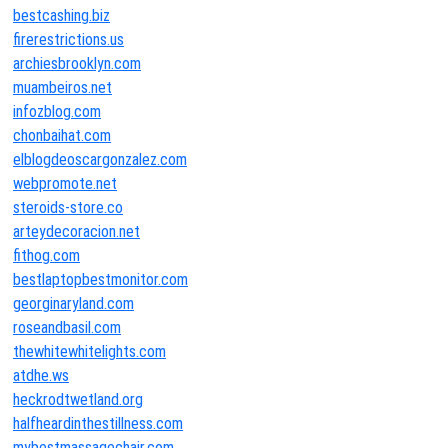
bestcashing.biz
firerestrictions.us
archiesbrooklyn.com
muambeiros.net
infozblog.com
chonbaihat.com
elblogdeoscargonzalez.com
webpromote.net
steroids-store.co
arteydecoracion.net
fithog.com
bestlaptopbestmonitor.com
georginaryland.com
roseandbasil.com
thewhitewhitelights.com
atdhe.ws
heckrodtwetland.org
halfheardinthestillness.com
mybestmassagechair.com