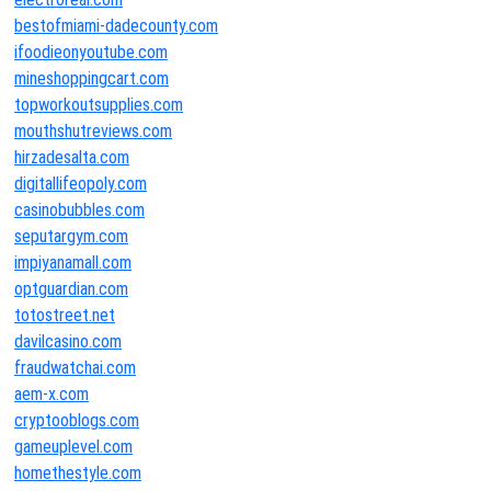
bestofmiami-dadecounty.com
ifoodieonyoutube.com
mineshoppingcart.com
topworkoutsupplies.com
mouthshutreviews.com
hirzadesalta.com
digitallifeopoly.com
casinobubbles.com
seputargym.com
impiyanamall.com
optguardian.com
totostreet.net
davilcasino.com
fraudwatchai.com
aem-x.com
cryptooblogs.com
gameuplevel.com
homethestyle.com