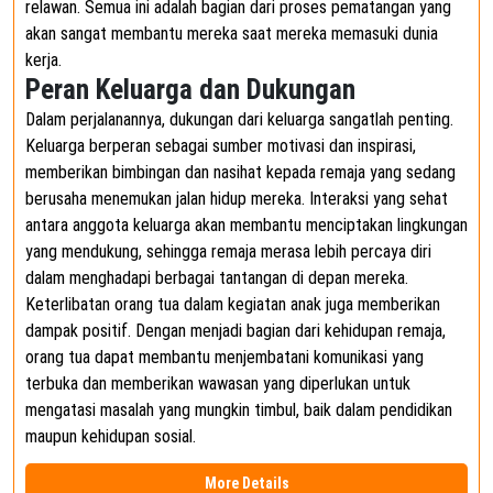
relawan. Semua ini adalah bagian dari proses pematangan yang
akan sangat membantu mereka saat mereka memasuki dunia
kerja.
Peran Keluarga dan Dukungan
Dalam perjalanannya, dukungan dari keluarga sangatlah penting.
Keluarga berperan sebagai sumber motivasi dan inspirasi,
memberikan bimbingan dan nasihat kepada remaja yang sedang
berusaha menemukan jalan hidup mereka. Interaksi yang sehat
antara anggota keluarga akan membantu menciptakan lingkungan
yang mendukung, sehingga remaja merasa lebih percaya diri
dalam menghadapi berbagai tantangan di depan mereka.
Keterlibatan orang tua dalam kegiatan anak juga memberikan
dampak positif. Dengan menjadi bagian dari kehidupan remaja,
orang tua dapat membantu menjembatani komunikasi yang
terbuka dan memberikan wawasan yang diperlukan untuk
mengatasi masalah yang mungkin timbul, baik dalam pendidikan
maupun kehidupan sosial.
More Details